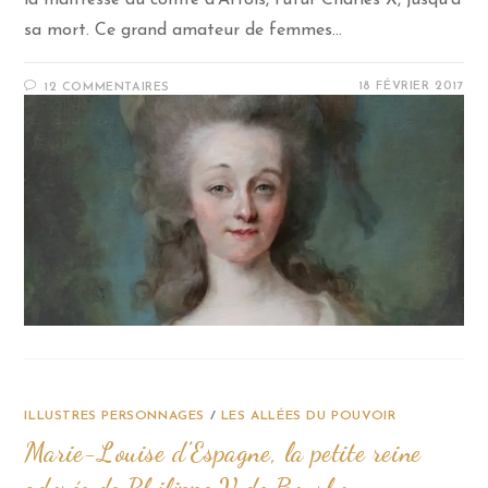
la maîtresse du comte d’Artois, futur Charles X, jusqu’à
sa mort. Ce grand amateur de femmes…
18 FÉVRIER 2017
12 COMMENTAIRES
ILLUSTRES PERSONNAGES
/
LES ALLÉES DU POUVOIR
Marie-Louise d’Espagne, la petite reine