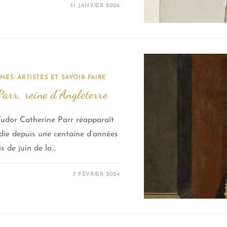
31 JANVIER 2026
NES, ARTISTES ET SAVOIR-FAIRE
arr, reine d’Angleterre
 Tudor Catherine Parr réapparaît
ndie depuis une centaine d’années
s de juin de la…
7 FÉVRIER 2024