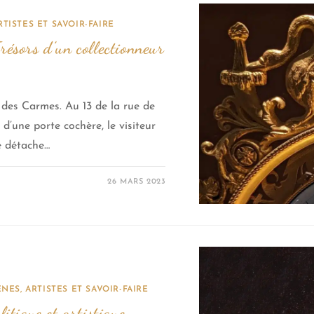
TISTES ET SAVOIR-FAIRE
ésors d’un collectionneur
 des Carmes. Au 13 de la rue de
d’une porte cochère, le visiteur
e détache…
26 MARS 2023
NES, ARTISTES ET SAVOIR-FAIRE
itique et artistique