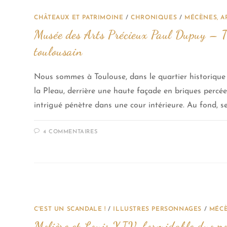
CHÂTEAUX ET PATRIMOINE
/
CHRONIQUES
/
MÉCÈNES, AR
Musée des Arts Précieux Paul Dupuy – Tr
toulousain
Nous sommes à Toulouse, dans le quartier historique
la Pleau, derrière une haute façade en briques percée 
intrigué pénètre dans une cour intérieure. Au fond, s
4 COMMENTAIRES
C'EST UN SCANDALE !
/
ILLUSTRES PERSONNAGES
/
MÉCÈ
Molière et Louis XIV, formidable duo pol