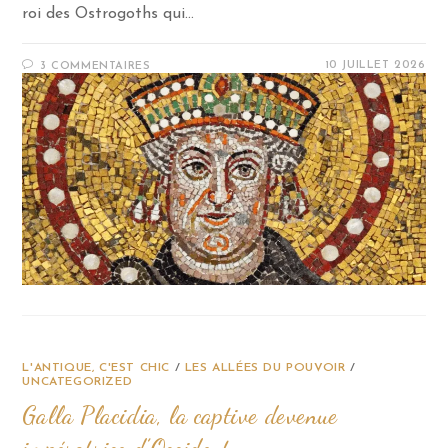
roi des Ostrogoths qui…
10 JUILLET 2026
3 COMMENTAIRES
L'ANTIQUE, C'EST CHIC
/
LES ALLÉES DU POUVOIR
/
UNCATEGORIZED
Galla Placidia, la captive devenue