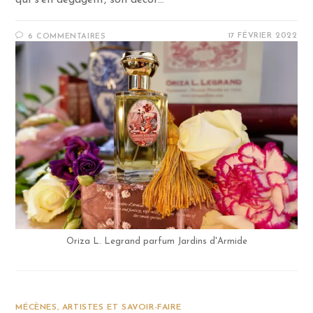
qui s’en dégagent, son décor…
17 FÉVRIER 2022
6 COMMENTAIRES
Oriza L. Legrand parfum Jardins d'Armide
MÉCÈNES, ARTISTES ET SAVOIR-FAIRE