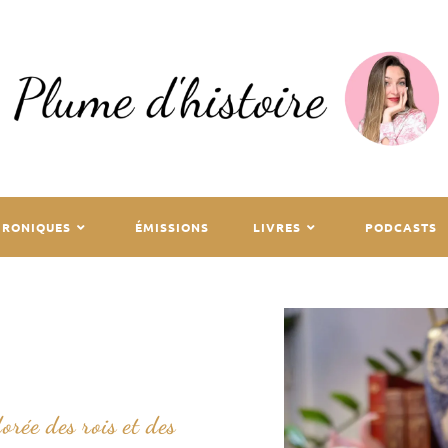
HRONIQUES
ÉMISSIONS
LIVRES
PODCASTS
rée des rois et des