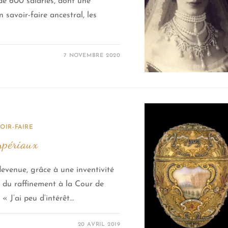
de 600 salariés, dont une
savoir-faire ancestral, les
7 NOVEMBRE 2020
OIR-FAIRE
impériaux
 devenue, grâce à une inventivité
t du raffinement à la Cour de
« J’ai peu d’intérêt…
20 AVRIL 2019