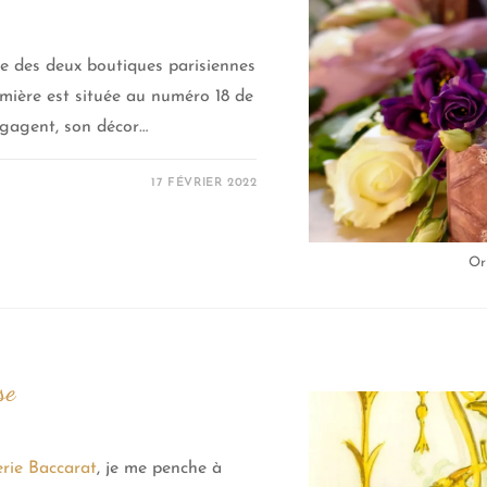
rte des deux boutiques parisiennes
mière est située au numéro 18 de
égagent, son décor…
17 FÉVRIER 2022
Or
se
lerie Baccarat
, je me penche à