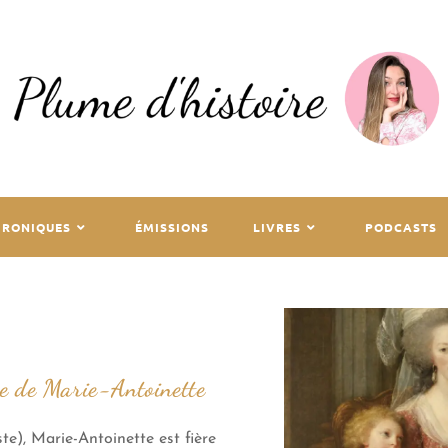
HRONIQUES
ÉMISSIONS
LIVRES
PODCASTS
re de Marie-Antoinette
e), Marie-Antoinette est fière