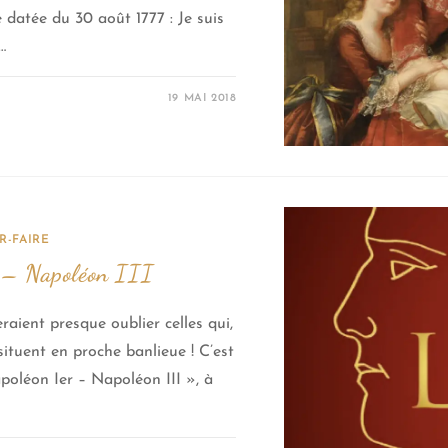
 datée du 30 août 1777 : Je suis
…
19 MAI 2018
R-FAIRE
r – Napoléon III
aient presque oublier celles qui,
situent en proche banlieue ! C’est
apoléon Ier – Napoléon III », à