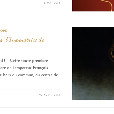
6 MAI 2018
ROPE
g, l’Impératrice de
ed ! Cette toute première
ère de l'empereur François-
ité hors du commun, au centre de
22 AVRIL 2018