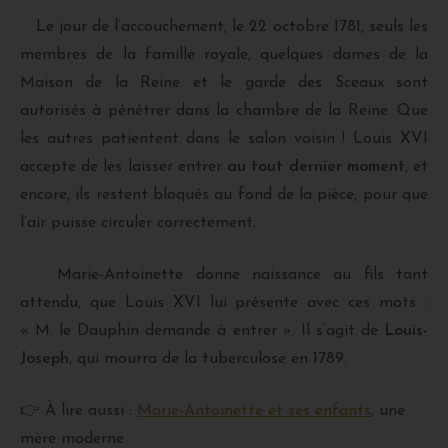
Le jour de l’accouchement, le 22 octobre 1781, seuls les
membres de la famille royale, quelques dames de la
Maison de la Reine et le garde des Sceaux sont
autorisés à pénétrer dans la chambre de la Reine. Que
les autres patientent dans le salon voisin ! Louis XVI
accepte de les laisser entrer
au tout dernier moment
, et
encore, ils restent bloqués au fond de la pièce, pour que
l’air puisse circuler correctement.
Marie-Antoinette donne naissance au fils tant
attendu, que Louis XVI lui présente avec ces mots :
« M. le Dauphin demande à entrer ». Il s’agit de
Louis-
Joseph
, qui mourra de la tuberculose en 1789.
👉 À lire aussi :
Marie-Antoinette et ses enfants
, une
mère moderne