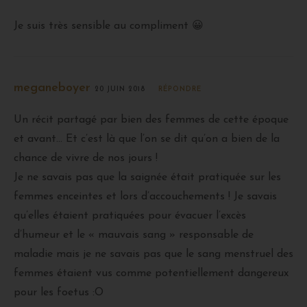
Je suis très sensible au compliment 😀
meganeboyer
20 JUIN 2018
RÉPONDRE
Un récit partagé par bien des femmes de cette époque
et avant… Et c’est là que l’on se dit qu’on a bien de la
chance de vivre de nos jours !
Je ne savais pas que la saignée était pratiquée sur les
femmes enceintes et lors d’accouchements ! Je savais
qu’elles étaient pratiquées pour évacuer l’excès
d’humeur et le « mauvais sang » responsable de
maladie mais je ne savais pas que le sang menstruel des
femmes étaient vus comme potentiellement dangereux
pour les foetus :O