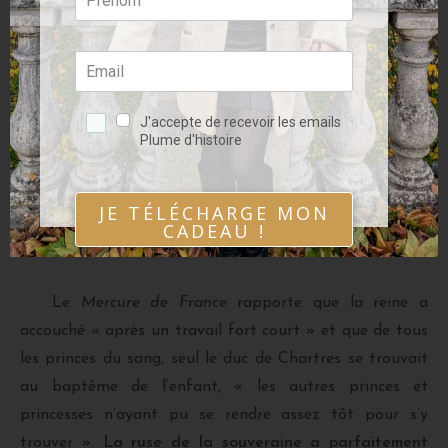
l’accouchement public des reines, lui permet d’en limiter
la pénibilité.
Le 27 mars 1785 au petit matin, Marie-Antoinette
sent que le travail est imminent. Elle ne met dans la
J'accepte de recevoir les emails
confidence que son amie
la duchesse de Polignac
, et
Plume d'histoire
donne le change face aux courtisans pour dissiper leurs
soupçons. Elle se fait ainsi violence pour repousser
JE TÉLÉCHARGE MON
jusqu’à l’extrême limite le moment d’en faire l’annonce
CADEAU !
officielle.
Le
Mercure de France
rapporte que la reine a
accouché « après un travail fort court » et que de tous
les princes du sang, seul le duc de Chartres se trouvait
au baptême de l’enfant, « les autres princes et
princesses n’ayant pu se rendre assez tôt pour s’y
trouver ».
La ruse de la souveraine a parfaitement