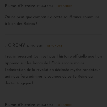
Plume d'histoire
27 MAI 2018
RÉPONDRE
On ne peut que compatir à cette souffrance commune
à bien des Reines !
J C REMY
27 MAI 2018
RÉPONDRE
Tres intéressant Ce n est pas l histoire officielle que l on
apprend sur les bancs de l Ecole encore moins
l’admiration de la révolution déclarée mythe fondateur
qui nous fera admirer le courage de cette Reine au
destin tragique !
Plume d'histoire
27 MAI 2018
RÉPONDRE