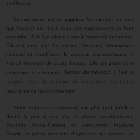
souffrance.
La naissance est un supplice.
Un instant, on croit
que l’enfant est mort, mais des vagissements se font
entendre : il vit. La reine n’a pas le temps de s’en réjouir.
Elle n’en peut plus. La tension, l’émotion, l’atmosphère
confinée et étouffante, le vacarme des courtisans, le
travail éreintant de douze heures… Elle est prise d’une
Terreur du médecin.
Il faut la
convulsion et s’évanouit.
saigner pour la ranimer et reprendre les suites
naturelles de l’accouchement !
Marie-Antoinette n’apprend que plus tard qu’elle a
donné le jour à une fille, et pleure abondamment.
Baptisée
Marie-Thérèse
et surnommée
Madame
Royale
, la petite sera très choyée par ses parents, et