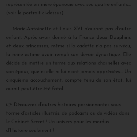
représentée en mère épanouie avec ses quatre enfants…
(voir le portrait ci-dessus)
Marie-Antoinette et Louis XVI n’auront pas d’autre
enfant. Après avoir donné à la France
deux Dauphins
et deux princesses
, même si la cadette n’a pas survécu,
la reine estime avoir rempli son devoir dynastique. Elle
décide de mettre un terme aux relations charnelles avec
son époux, que ni elle ni lui n’ont jamais appréciées… Un
cinquième accouchement, compte tenu de son état, lui
aurait peut-être été fatal.
👉 Découvrez d’autres histoires passionnantes sous
forme d’articles illustrés, de podcasts ou de vidéos dans
le Cabinet Secret ! Un univers pour les mordus
d’Histoire seulement !