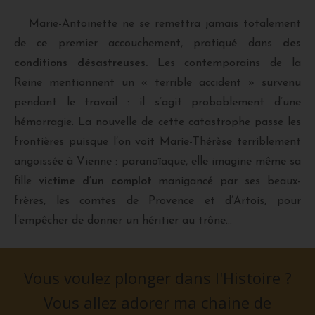
Marie-Antoinette ne se remettra jamais totalement
de ce premier accouchement, pratiqué dans
des
conditions désastreuses.
Les contemporains de la
Reine mentionnent un « terrible accident » survenu
pendant le travail : il s’agit probablement d’une
hémorragie. La nouvelle de cette catastrophe passe les
frontières puisque l’on voit Marie-Thérèse terriblement
angoissée à Vienne : paranoïaque, elle imagine même sa
fille
victime d’un complot
manigancé par ses beaux-
frères, les comtes de Provence et d’Artois, pour
l’empêcher de donner un héritier au trône…
Vous voulez plonger dans l'Histoire ?
Vous allez adorer ma chaine de