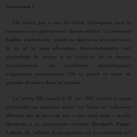
fonctionné !
Elle n’aura pas à user du même stratagème pour la
naissance son quatrième et dernier enfant. La princesse
Sophie
, prématurée, prend au dépourvu les courtisans,
le roi et la reine elle-même. Marie-Antoinette met
davantage de temps à se remettre de ce dernier
accouchement, ses problèmes gynécologiques
s’aggravant sensiblement. Elle se plaint en outre de
grandes douleurs dans les jambes.
La petite fille meurt le 19 juin 1787, venant à peine
d’atteindre sa première année. La Reine est tellement
affectée par la perte de son « cher petit ange » qu’elle
demande à sa portraitiste attitrée,
Elisabeth Vigée-
Lebrun
, de l’effacer d’une peinture où la souveraine est