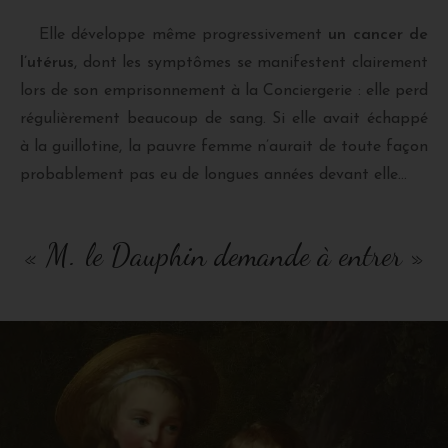
Elle développe même progressivement
un cancer de
l’utérus
, dont les symptômes se manifestent clairement
lors de son emprisonnement à la Conciergerie : elle perd
régulièrement beaucoup de sang. Si elle avait échappé
à la guillotine, la pauvre femme n’aurait de toute façon
probablement pas eu de longues années devant elle…
« M. le Dauphin demande à entrer »