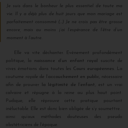
Je suis dans le bonheur le plus essentiel de toute ma
vie. Il y a déjà plus de huit jours que mon mariage est
parfaitement consommé (…) Je ne crois pas être grosse
encore, mais au moins j’ai l’espérance de l’être d’un
moment à l’autre.
Elle va vite déchanter. Evénement profondément
politique, la
naissance d’un enfant royal
suscite de
vives émotions dans toutes les
Cours européennes
. La
coutume royale de l’
accouchement en public
, nécessaire
afin de prouver
la légitimité de l’enfant
, est un vrai
calvaire et répugne à la reine au plus haut point.
Pudique, elle réprouve cette pratique pourtant
inéluctable. Elle est donc bien obligée de s’y soumettre…
ainsi qu’aux méthodes douteuses des pseudo
obstétriciens de l’époque.