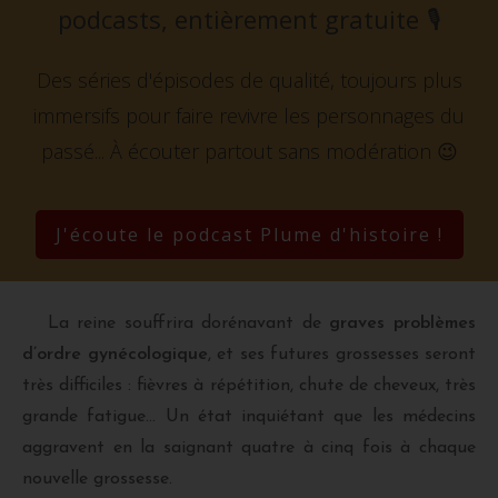
podcasts, entièrement gratuite
🎙️
Des séries d'épisodes de qualité, toujours plus
immersifs pour faire revivre les personnages du
passé...
À écouter partout sans modération 😉
J'écoute le podcast Plume d'histoire !
La reine souffrira dorénavant de
graves problèmes
d’ordre gynécologique
, et ses futures grossesses seront
très difficiles : fièvres à répétition, chute de cheveux, très
grande fatigue… Un état inquiétant que les médecins
aggravent en la saignant quatre à cinq fois à chaque
nouvelle grossesse.