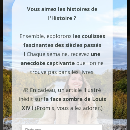
Vous aimez les histoires de
l'Histoire ?
Ensemble, explorons
les coulisses
fascinantes des siècles passés
Marie-Antoinette et ses enfants par Elisabeth Vigée Lebrun en 1787
(dans le berceau était représentée la petite Sophie)
!
Chaque semaine, recevez
une
anecdote captivante
que l'on ne
Louis a beau alléger les contraintes de
trouve pas dans les livres.
l’accouchement public, c’est toujours trop pour la reine,
qui ne supporte pas d’être ainsi
mise en scène
dans un
🎁 En cadeau, un article illustré
moment aussi intime.
inédit sur
la face sombre de Louis
Pour la naissance de son second fils,
Louis-Charles
,
XIV !
(Promis, vous allez adorer.)
futur prisonnier du Temple, Marie-Antoinette recourt à
un subterfuge qui, sans abolir la pratique intrusive de