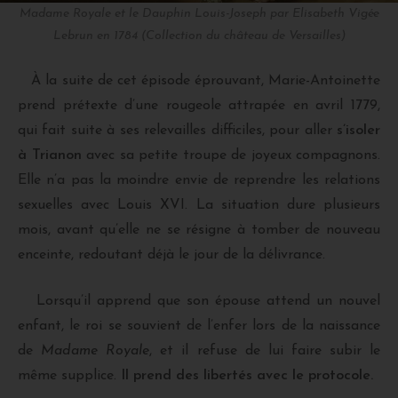
Madame Royale et le Dauphin Louis-Joseph par Elisabeth Vigée
Lebrun en 1784 (Collection du château de Versailles)
À la suite de cet épisode éprouvant, Marie-Antoinette
prend prétexte d’une rougeole attrapée en avril 1779,
qui fait suite à ses relevailles difficiles, pour aller
s’isoler
à Trianon
avec sa petite troupe de joyeux compagnons.
Elle n’a pas la moindre envie de reprendre les relations
sexuelles avec Louis XVI. La situation dure plusieurs
mois, avant qu’elle ne se résigne à tomber de nouveau
enceinte, redoutant déjà le jour de la délivrance.
Lorsqu’il apprend que son épouse attend un nouvel
enfant, le roi se souvient de l’enfer lors de la naissance
de
Madame Royale
, et il refuse de lui faire subir le
même supplice.
Il prend des libertés avec le protocole.