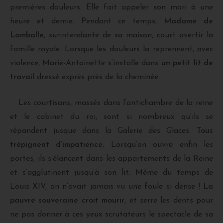
premières douleurs. Elle fait appeler son mari à une
heure et demie. Pendant ce temps,
Madame de
Lamballe
, surintendante de sa maison, court avertir la
famille royale. Lorsque les douleurs la reprennent, avec
violence, Marie-Antoinette s’installe dans
un petit lit de
travail
dressé exprès près de la cheminée.
Les courtisans, massés dans l’antichambre de la reine
et le cabinet du roi, sont si nombreux qu’ils se
répandent jusque dans la Galerie des Glaces.
Tous
trépignent d’impatience.
Lorsqu’on ouvre enfin les
portes, ils s’élancent dans les appartements de la Reine
et s’agglutinent jusqu’à son lit. Même du temps de
Louis XIV, on n’avait jamais vu une foule si dense !
La
pauvre souveraine croit mourir
, et serre les dents pour
ne pas donner à ces yeux scrutateurs le spectacle de sa