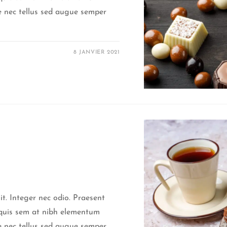
ce nec tellus sed augue semper
8 JANVIER 2021
it. Integer nec odio. Praesent
a quis sem at nibh elementum
ce nec tellus sed augue semper