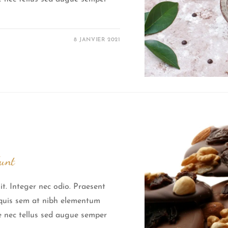
8 JANVIER 2021
dunt
it. Integer nec odio. Praesent
a quis sem at nibh elementum
ce nec tellus sed augue semper