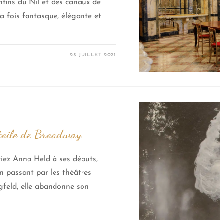
nfins du Nil et des canaux de
a fois fantasque, élégante et
23 JUILLET 2021
étoile de Broadway
riez Anna Held à ses débuts,
n passant par les théâtres
egfeld, elle abandonne son