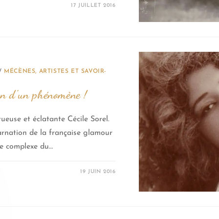
17 JUILLET 2016
/
MÉCÈNES, ARTISTES ET SAVOIR-
on d’un phénomène !
tueuse et éclatante Cécile Sorel.
arnation de la française glamour
de complexe du…
19 JUIN 2016