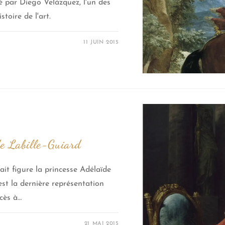
é par Diego Velázquez, l'un des
stoire de l'art.
11 JUIN 2015
e Labille-Guiard
it figure la princesse Adélaïde
est la dernière représentation
écès à…
21 MAI 2015