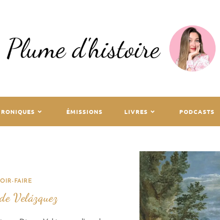
HRONIQUES
ÉMISSIONS
LIVRES
PODCASTS
OIR-FAIRE
 de Velázquez