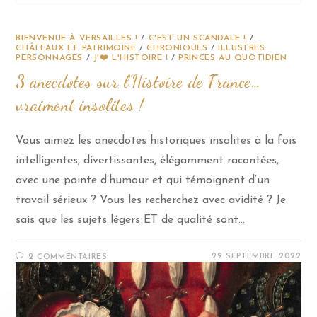
BIENVENUE À VERSAILLES !
/
C'EST UN SCANDALE !
/
CHÂTEAUX ET PATRIMOINE
/
CHRONIQUES
/
ILLUSTRES
PERSONNAGES
/
J'❤️ L'HISTOIRE !
/
PRINCES AU QUOTIDIEN
3 anecdotes sur l’Histoire de France…
vraiment insolites !
Vous aimez les anecdotes historiques insolites à la fois
intelligentes, divertissantes, élégamment racontées,
avec une pointe d’humour et qui témoignent d’un
travail sérieux ? Vous les recherchez avec avidité ? Je
sais que les sujets légers ET de qualité sont…
29 SEPTEMBRE 2022
2 COMMENTAIRES