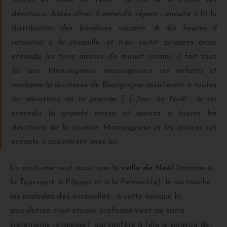
Mardi 24, veille de Noël : le roi fit le matin ses
dévotions. Après-dîner il entendit vêpres ; ensuite il fit la
distribution des bénéfices vacants. A dix heures il
retourna à la chapelle, et n’en sortit qu’après avoir
entendu les trois messes de minuit comme il fait tous
les ans. Monseigneur, messeigneurs ses enfants et
madame la duchesse de Bourgogne assistèrent à toutes
les dévotions de la journée. […] Jour de Noël : le roi
entendit la grande messe et assista à toutes les
dévotions de la journée. Monseigneur et les princes ses
enfants y assistèrent avec lui.
La coutume veut aussi que la
veille de Noël
(comme à
la Toussaint, à Pâques et à la Pentecôte), le roi touche
les malades des écrouelles
: à cette époque la
population croit encore profondément au sacre
(cérémonie religieuse), qui confère à l’élu le pouvoir de