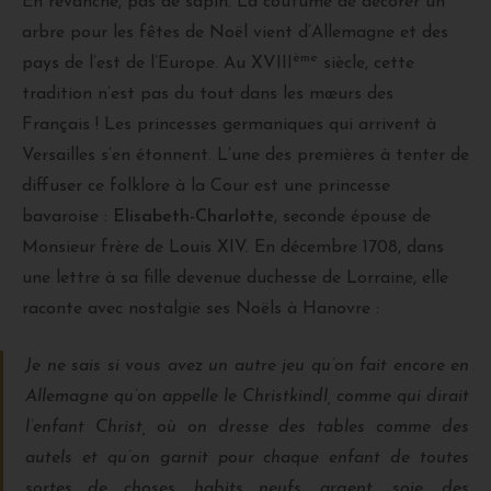
En revanche, pas de sapin. La coutume de décorer un
arbre pour les fêtes de Noël vient d’Allemagne et des
ème
pays de l’est de l’Europe. Au XVIII
siècle, cette
tradition n’est pas du tout dans les mœurs des
Français ! Les princesses germaniques qui arrivent à
Versailles s’en étonnent. L’une des premières à tenter de
diffuser ce folklore à la Cour est une princesse
bavaroise :
Elisabeth-Charlotte
, seconde épouse de
Monsieur frère de Louis XIV. En décembre 1708, dans
une lettre à sa fille devenue duchesse de Lorraine, elle
raconte avec nostalgie ses Noëls à Hanovre :
Je ne sais si vous avez un autre jeu qu’on fait encore en
Allemagne qu’on appelle le
Christkindl
, comme qui dirait
l’enfant Christ, où on dresse des tables comme des
autels et qu’on garnit pour chaque enfant de toutes
sortes de choses, habits neufs, argent, soie, des