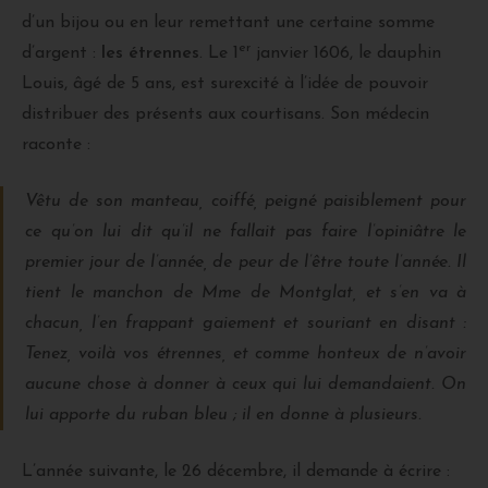
d’un bijou ou en leur remettant une certaine somme
er
d’argent :
les étrennes
. Le 1
janvier 1606, le dauphin
Louis, âgé de 5 ans, est surexcité à l’idée de pouvoir
distribuer des présents aux courtisans. Son médecin
raconte :
Vêtu de son manteau, coiffé, peigné paisiblement pour
ce qu’on lui dit qu’il ne fallait pas faire l’opiniâtre le
premier jour de l’année, de peur de l’être toute l’année. Il
tient le manchon de Mme de Montglat, et s’en va à
chacun, l’en frappant gaiement et souriant en disant :
Tenez, voilà vos étrennes, et comme honteux de n’avoir
aucune chose à donner à ceux qui lui demandaient. On
lui apporte du ruban bleu ; il en donne à plusieurs.
L’année suivante, le 26 décembre, il demande à écrire :