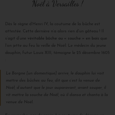
Noël à Versailles !
Dès le règne d’Henri IV, la coutume de la bûche est
attestée. Cette dernière n’a alors rien d’un gâteau ! Il
s’agit d’une
véritable bûche ou « souche » en bois
que
l’on jette au feu la veille de Noël. Le médecin du jeune
dauphin, futur Louis XIII, témoigne le 25 décembre 1605
:
Le Borgne [un domestique] arrive, le dauphin lui voit
mettre des bûches au feu, dit que c’est la venue de
Noël, d’autant que le jour auparavant, avant souper, il
vit mettre la souche de Noël, où il dansa et chanta à la
venue de Noël.