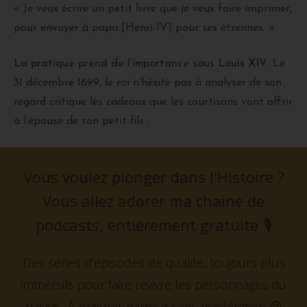
« Je veux écrire un petit livre que je veux faire imprimer,
pour envoyer à papa [Henri IV] pour ses étrennes. »
La pratique prend de l’importance sous Louis XIV
. Le
31 décembre 1699, le roi n’hésite pas à analyser de son
regard critique les cadeaux que les courtisans vont offrir
à l’épouse de son petit-fils :
Vous voulez plonger dans l'Histoire ?
Vous allez adorer ma chaine de
podcasts, entièrement gratuite
🎙️
Des séries d'épisodes de qualité, toujours plus
immersifs pour faire revivre les personnages du
passé...
À écouter partout sans modération 😉