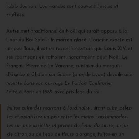
table des rois. Les viandes sont souvent farcies et
truffées.
Autre met traditionnel de Noël qui serait apparu à la
Cour du Roi-Soleil :
le marron glacé
. L’origine exacte est
un peu floue, il est en revanche certain que Louis XIV et
ses courtisans en raffolent, notamment pour Noël. Le
français Pierre de La Varenne, cuisinier du marquis
d’Uxelles à Châlon-sur-Saône (près de Lyon) dévoile une
recette dans son ouvrage
Le Parfait Confiturier
édité à Paris en 1689 avec privilège du roi :
Faites cuire des marrons à l’ordinaire ; étant cuits, pelez-
les et aplatissez un peu entre les mains : accommodez-
les sur une assiette, et prenez de l’eau, du sucre, un jus
de citron ou de l’eau de fleurs d’orange, faites-en un