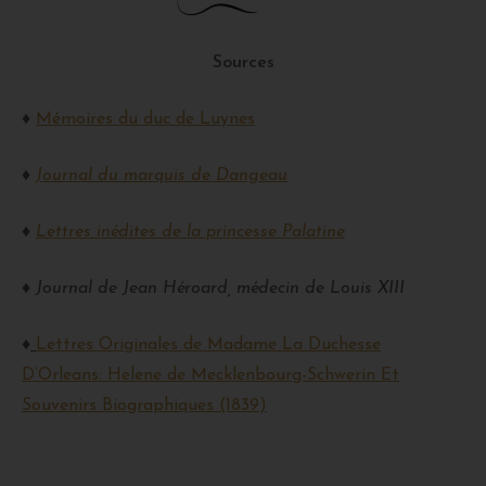
Sources
♦
Mémoires du duc de Luynes
♦
Journal du marquis de Dangeau
♦
Lettres inédites de la princesse Palatine
♦
Journal de Jean Héroard, médecin de Louis XIII
♦
Lettres Originales de Madame La Duchesse
D’Orleans: Helene de Mecklenbourg-Schwerin Et
Souvenirs Biographiques (1839)