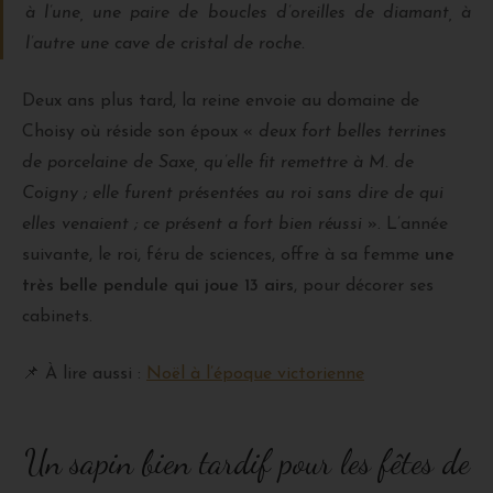
à l’une, une paire de boucles d’oreilles de diamant, à
l’autre une cave de cristal de roche.
Deux ans plus tard, la reine envoie au domaine de
Choisy où réside son époux «
deux fort belles terrines
de porcelaine de Saxe, qu’elle fit remettre à M. de
Coigny ; elle furent présentées au roi sans dire de qui
elles venaient ; ce présent a fort bien réussi
». L’année
suivante, le roi, féru de sciences, offre à sa femme
une
très belle pendule qui joue 13 airs
, pour décorer ses
cabinets.
📌 À lire aussi :
Noël à l’époque victorienne
Un sapin bien tardif pour les fêtes de