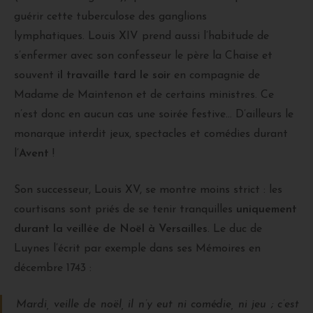
guérir cette tuberculose des ganglions
lymphatiques.
Louis XIV prend aussi l’habitude de
s’enfermer avec son confesseur le père la Chaise et
souvent
il travaille tard le soir
en compagnie de
Madame de Maintenon et de certains ministres. Ce
n’est donc en aucun cas une soirée festive… D’ailleurs le
monarque interdit jeux, spectacles et comédies durant
l’
Avent
!
Son successeur, Louis XV, se montre moins strict : les
courtisans sont priés de se tenir tranquilles
uniquement
durant la veillée de Noël
à Versailles
. Le duc de
Luynes l’écrit par exemple dans ses Mémoires en
décembre 1743 :
Mardi, veille de noël, il n’y eut ni comédie, ni jeu ; c’est