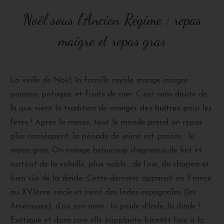
Noël sous l’Ancien Régime : repas
maigre et repas gras
La veille de Noël, la famille royale mange maigre :
poisson, potages, et fruits de mer. C’est sans doute de
là que vient la tradition de manger
des huîtres
pour les
fêtes ! Après la messe, tout le monde prend un repas
plus conséquent, la période de jeûne est passée : le
repas gras. On mange beaucoup d’agneaux de lait et
surtout de la volaille, plus noble : de l’oie, du chapon et
bien sûr de
la dinde
. Cette-dernière apparaît en France
au XVIème siècle et vient des Indes espagnoles (les
Amériques), d’où son nom : la poule d’Inde, la dinde !
Exotique et donc rare elle supplante bientôt l’oie à la