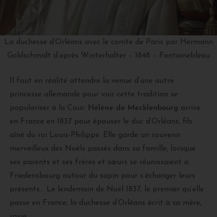
La duchesse d’Orléans avec le comte de Paris par Hermann
Goldschmidt d’après Winterhalter – 1848 – Fontainebleau
Il faut en réalité attendre la venue d’une autre
princesse allemande pour voir cette tradition se
populariser à la Cour.
Hélène de Mecklenbourg
arrive
en France en 1837 pour épouser le duc d’Orléans, fils
aîné du roi Louis-Philippe. Elle garde un souvenir
merveilleux des Noëls passés dans sa famille, lorsque
ses parents et ses frères et sœurs se réunissaient à
Friedensbourg autour du sapin pour s’échanger leurs
présents… Le lendemain de Noël 1837, le premier qu’elle
passe en France, la duchesse d’Orléans écrit à sa mère,
ravie :