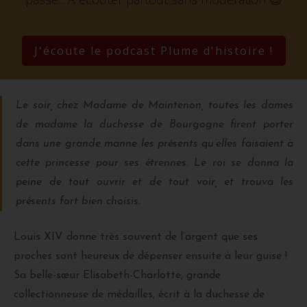
J'écoute le podcast Plume d'histoire !
Le soir, chez Madame de Maintenon, toutes les dames
de madame la duchesse de Bourgogne firent porter
dans une grande manne les présents qu’elles faisaient à
cette princesse pour ses étrennes. Le roi se donna la
peine de tout ouvrir et de tout voir, et trouva les
présents fort bien choisis.
Louis XIV donne très souvent de l’argent que ses
proches sont heureux de dépenser ensuite à leur guise !
Sa belle-sœur Elisabeth-Charlotte, grande
collectionneuse de médailles, écrit à la duchesse de