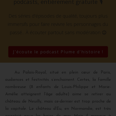
podcasts, entièrement gratuite
🎙️
Des séries d'épisodes de qualité, toujours plus
immersifs pour faire revivre les personnages du
passé...
À écouter partout sans modération 😉
J'écoute le podcast Plume d'histoire !
Au Palais-Royal, situé en plein cœur de Paris,
audiences et festivités s’enchainent. Certes, la famille
nombreuse (8 enfants de Louis-Philippe et Marie-
Amélie atteignent l’âge adulte) aime se retirer au
château de Neuilly, mais ce-dernier est trop proche de
la capitale. Le château d’Eu, en Normandie, est très
apprécié pour les bains de mer. Mais il manque à