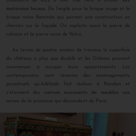
incessants de 1822 à 1847. Elle tient à utiliser
des
matériaux locaux
. De l’argile pour la brique rouge et la
brique noire flammée qui permet une construction en
chevron sur la façade. On exploite aussi la pierre de
calcaire et la pierre noire de Volvic.
Au terme de quatre années de travaux, la superficie
du château a plus que doublé et les Orléans peuvent
commencer à occuper leurs appartements. Les
contemporains sont témoins des aménagements
perpétuels qu’Adélaïde fait réaliser à Randan et
s’étonnent des
convois incessants de meubles
aux
armes de la princesse qui descendent de Paris.