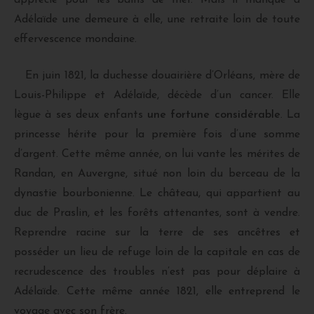
Adélaïde une demeure à elle, une retraite loin de toute
effervescence mondaine.
En juin 1821, la duchesse douairière d’Orléans, mère de
Louis-Philippe et Adélaïde, décède d’un cancer. Elle
lègue à ses deux enfants
une fortune considérable
. La
princesse hérite pour la première fois d’une somme
d’argent. Cette même année, on lui vante les mérites de
Randan, en Auvergne, situé non loin du berceau de la
dynastie bourbonienne. Le château, qui appartient au
duc de Praslin, et les forêts attenantes, sont à vendre.
Reprendre racine sur la terre de ses ancêtres et
posséder un lieu de refuge loin de la capitale en cas de
recrudescence des troubles n’est pas pour déplaire à
Adélaïde. Cette même année 1821, elle entreprend le
voyage avec son frère.