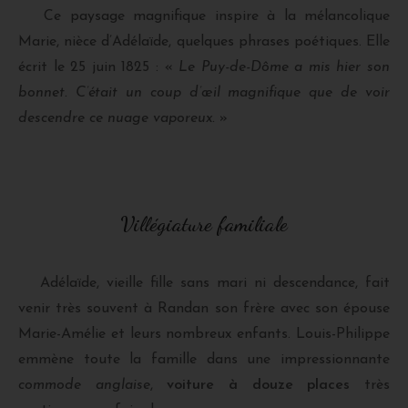
Ce paysage magnifique inspire à la mélancolique
Marie, nièce d’Adélaïde, quelques phrases poétiques. Elle
écrit le 25 juin 1825 : «
Le Puy-de-Dôme a mis hier son
bonnet. C’était un coup d’œil magnifique que de voir
descendre ce nuage vaporeux.
»
Villégiature familiale
Adélaïde, vieille fille sans mari ni descendance, fait
venir très souvent à Randan son frère avec son épouse
Marie-Amélie et leurs nombreux enfants. Louis-Philippe
emmène toute la famille dans une impressionnante
commode anglaise
,
voiture à douze places
très