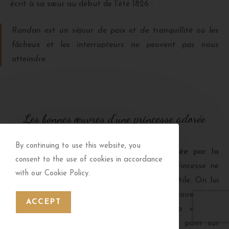
écrit à sa sœur au début de l’été 1826 :
Randan est un séjour de paix et de tranquillité où les
fâcheux et les interrupteurs ne peuvent pas nous
atteindre.
Les bonnes œuvres d’une princesse adorée
By continuing to use this website, you
Adélaïde est, de son temps,
très aimée par la
consent to the use of cookies in accordance
population
aux alentours du château. La princesse ne
with our Cookie Policy.
manque jamais une occasion de se rendre utile. On lui
doit de multiples aménagements du territoire et la
ACCEPT
création d’infrastructures qui facilitent la vie des
villageois : construction de routes et d’un pont sur