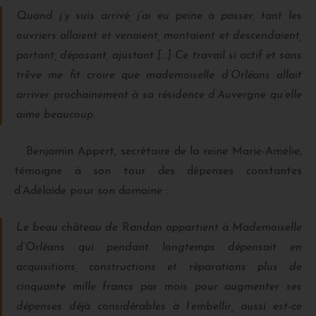
Quand j’y suis arrivé, j’ai eu peine à passer, tant les
ouvriers allaient et venaient, montaient et descendaient,
portant, déposant, ajustant […] Ce travail si actif et sans
trêve me fit croire que mademoiselle d’Orléans allait
arriver prochainement à sa résidence d’Auvergne qu’elle
aime beaucoup.
Benjamin Appert, secrétaire de la reine Marie-Amélie,
témoigne à son tour des dépenses constantes
d’Adélaïde pour son domaine :
Le beau château de Randan appartient à Mademoiselle
d’Orléans qui pendant longtemps dépensait en
acquisitions, constructions et réparations plus de
cinquante mille francs par mois pour augmenter ses
dépenses déjà considérables à l’embellir, aussi est-ce