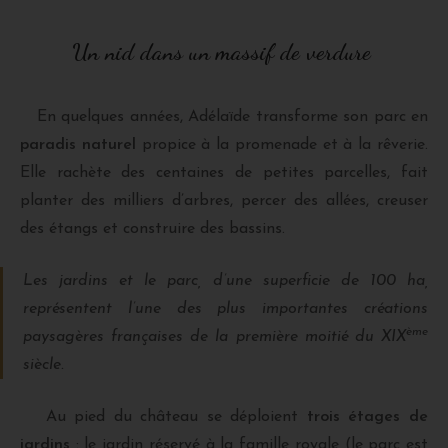
Un nid dans un massif de verdure
En quelques années, Adélaïde transforme son parc en
paradis naturel
propice à la promenade et à la rêverie.
Elle rachète des centaines de petites parcelles, fait
planter des milliers d’arbres, percer des allées, creuser
des étangs et construire des bassins.
Les jardins et le parc, d’une superficie de 100 ha,
représentent l’une des plus importantes créations
ème
paysagères françaises de la première moitié du XIX
siècle.
Au pied du château se déploient
trois étages de
jardins
: le jardin réservé à la famille royale (le parc est