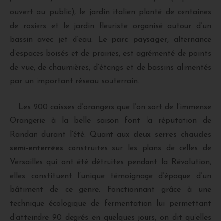
ouvert au public), le jardin italien planté de centaines
de rosiers et le jardin fleuriste organisé autour d’un
bassin avec jet d’eau.
Le parc paysager
, alternance
d’espaces boisés et de prairies, est agrémenté de points
de vue, de chaumières, d’étangs et de bassins alimentés
par un important réseau souterrain.
Les 200 caisses d’orangers que l’on sort de l’immense
Orangerie à la belle saison font la réputation de
Randan durant l’été. Quant aux
deux serres chaudes
semi-enterrées
construites sur les plans de celles de
Versailles qui ont été détruites pendant la Révolution,
elles constituent l’unique témoignage d’époque d’un
bâtiment de ce genre. Fonctionnant grâce à une
technique écologique de fermentation lui permettant
d’atteindre 90 degrés en quelques jours, on dit qu’elles