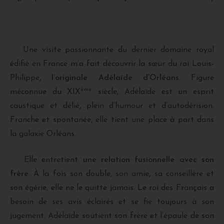
Une visite passionnante du dernier domaine royal
édifié en France m’a fait découvrir la sœur du roi Louis-
Philippe,
l’originale Adélaïde d’Orléans
. Figure
ème
méconnue du XIX
siècle, Adélaïde est un esprit
caustique et délié, plein d’humour et d’autodérision.
Franche et spontanée, elle tient une place à part dans
la galaxie Orléans.
Elle entretient
une relation fusionnelle avec son
frère
. À la fois son double, son amie, sa conseillère et
son égérie, elle ne le quitte jamais. Le roi des Français a
besoin de ses avis éclairés et se fie toujours à son
jugement. Adélaïde soutient son frère et l’épaule de son