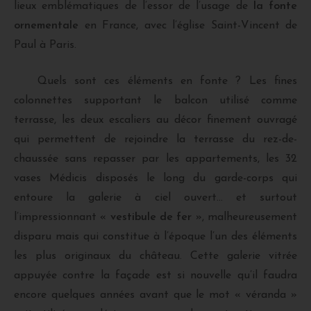
lieux emblématiques de l’essor de l’usage de
la fonte
ornementale
en France, avec l’église Saint-Vincent de
Paul à Paris.
Quels sont ces éléments en fonte ? Les fines
colonnettes supportant le balcon utilisé comme
terrasse, les deux escaliers au décor finement ouvragé
qui permettent de rejoindre la terrasse du rez-de-
chaussée sans repasser par les appartements, les 32
vases Médicis disposés le long du garde-corps qui
entoure la galerie à ciel ouvert… et surtout
l’impressionnant «
vestibule de fer
», malheureusement
disparu mais qui constitue à l’époque l’un des éléments
les plus originaux du château. Cette galerie vitrée
appuyée contre la façade est si nouvelle qu’il faudra
encore quelques années avant que le mot « véranda »