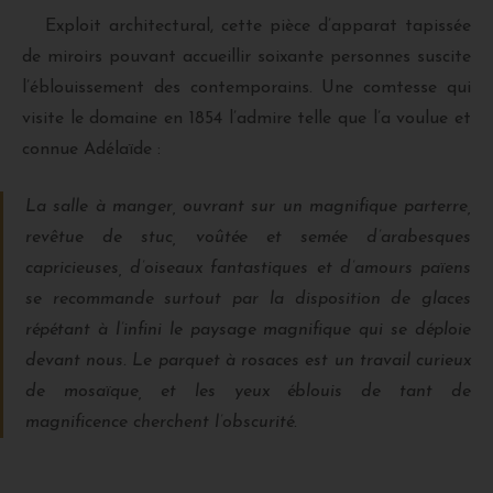
Exploit architectural, cette pièce d’apparat tapissée
de miroirs pouvant accueillir soixante personnes suscite
l’éblouissement des contemporains. Une comtesse qui
visite le domaine en 1854 l’admire telle que l’a voulue et
connue Adélaïde :
La salle à manger, ouvrant sur un magnifique parterre,
revêtue de stuc, voûtée et semée d’arabesques
capricieuses, d’oiseaux fantastiques et d’amours païens
se recommande surtout par la disposition de glaces
répétant à l’infini le paysage magnifique qui se déploie
devant nous. Le parquet à rosaces est un travail curieux
de mosaïque, et les yeux éblouis de tant de
magnificence cherchent l’obscurité.