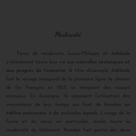
Modernité
Férus de modernité, Louis-Philippe et Adélaïde
s’intéressent toute leur vie aux
nouvelles techniques et
aux progrès de l’industrie.
À titre d’exemple, Adélaïde
fait le voyage inaugural de la première ligne de chemin
de fer français en 1837, se moquant des risques
encourus. En Auvergne, ils imposent l’utilisation des
innovations de leur temps qui font de Randan
un
édifice précurseur
à de multiples égards. L’usage de la
fonte et du verre, en particulier, révèle toute la
modernité du bâtiment. Randan fait partie des deux