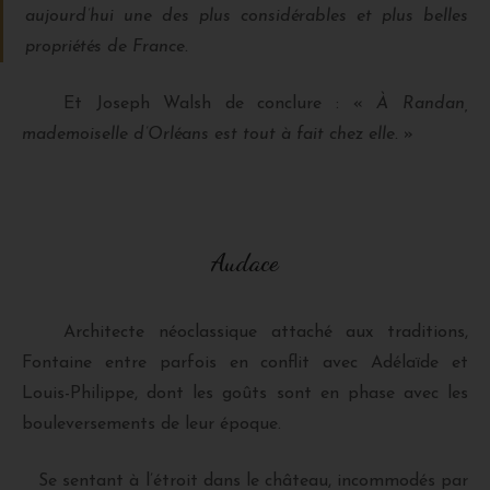
aujourd’hui une des plus considérables et plus belles
propriétés de France.
Et Joseph Walsh de conclure : «
À Randan,
mademoiselle d’Orléans est tout à fait chez elle.
»
Audace
Architecte néoclassique attaché aux traditions,
Fontaine entre parfois en conflit avec Adélaïde et
Louis-Philippe, dont les goûts sont en phase avec les
bouleversements de leur époque.
Se sentant à l’étroit dans le château, incommodés par