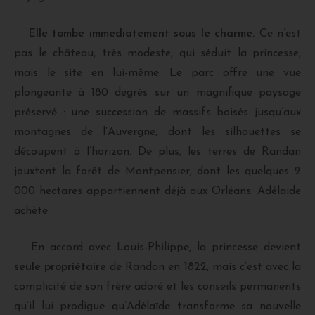
Elle tombe immédiatement sous le charme.
Ce n’est
pas le château, très modeste, qui séduit la princesse,
mais le site en lui-même. Le parc offre une vue
plongeante à 180 degrés sur un magnifique paysage
préservé : une succession de massifs boisés jusqu’aux
montagnes de l’Auvergne, dont les silhouettes se
découpent à l’horizon. De plus, les terres de Randan
jouxtent la forêt de Montpensier, dont les quelques 2
000 hectares appartiennent déjà aux Orléans. Adélaïde
achète.
En accord avec Louis-Philippe, la princesse devient
seule propriétaire
de Randan en 1822, mais c’est avec la
complicité de son frère adoré et les conseils permanents
qu’il lui prodigue qu’Adélaïde transforme sa nouvelle