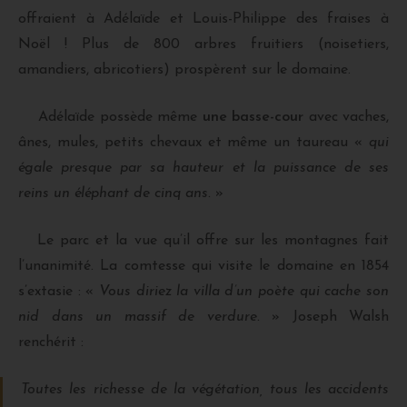
offraient à Adélaïde et Louis-Philippe des fraises à
Noël ! Plus de 800 arbres fruitiers (noisetiers,
amandiers, abricotiers) prospèrent sur le domaine.
Adélaïde possède même
une basse-cour
avec vaches,
ânes, mules, petits chevaux et même un taureau «
qui
égale presque par sa hauteur et la puissance de ses
reins un éléphant de cinq ans.
»
Le parc et la vue qu’il offre sur les montagnes fait
l’unanimité. La comtesse qui visite le domaine en 1854
s’extasie : «
Vous diriez la villa d’un poète qui cache son
nid dans un massif de verdure.
» Joseph Walsh
renchérit :
Toutes les richesse de la végétation, tous les accidents