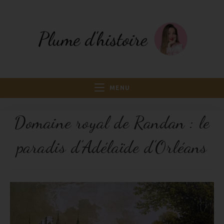
MENU
Domaine royal de Randan : le
paradis d’Adélaïde d’Orléans