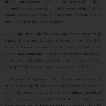
de si nombreuses fois ?
Se montrait-il dans
l’intimité aussi pervers et instable qu’en public ?
Et les
mœurs licencieuses dont fait mention l’auteur, à quel
moment s’attarde-t-il sur le sujet ?
Le quotidien du Tsar est également passé à la
trappe
. Mis à part le plaisir qu’il prenait à visiter très
souvent les monastères de son royaume, nous n’en
savons pas beaucoup, en refermant ce livre, sur ce que
furent ses habitudes. Le lecteur ne sait pas à quoi
correspondait une « journée type » d’Ivan le Terrible.
Petit regret également, les informations concernant
la mort étrange de son fils
et l’implication d’Ivan dans
cette fin tragique ne sont pas très claire
s. Le débat
n’est pas engagé, quelle frustration ! Voilà
qui
peut laisser sur sa faim un lecteur exigeant. Mais les