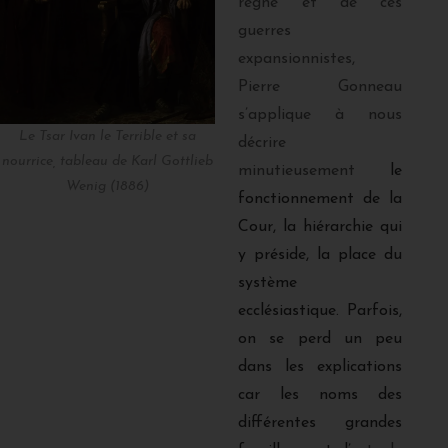
règne et de ces
guerres
expansionnistes,
Pierre Gonneau
s’applique à nous
Le Tsar Ivan le Terrible et sa
décrire
nourrice, tableau de Karl Gottlieb
minutieusement
le
Wenig (1886)
fonctionnement de la
Cour, la hiérarchie qui
y préside, la place du
système
ecclésiastique. Parfois,
on se perd un peu
dans les explications
car les noms des
différentes grandes