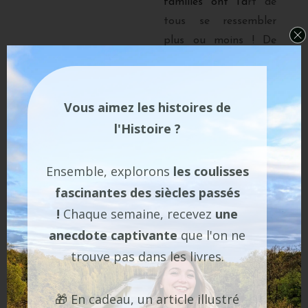
familles ont l’a
rt de
tous se ressembler
plus ou moins ! De
temps à autre, des
petits rappels relatifs
aux protagonistes
Vous aimez les histoires de
(fonction, liens avec le
l'Histoire ?
Tsar, etc…) auraient
été les bienvenus,
Ensemble, explorons
les coulisses
évitant de s’essouffler
fascinantes des siècles passés
à faire travailler notre
!
Chaque semaine, recevez
une
mémoire ou à tourner
anecdote captivante
que l'on ne
les pages.
Néanmoins
la lecture reste
trouve pas dans les livres.
agréable et très
instructive.
🎁 En cadeau, un article illustré