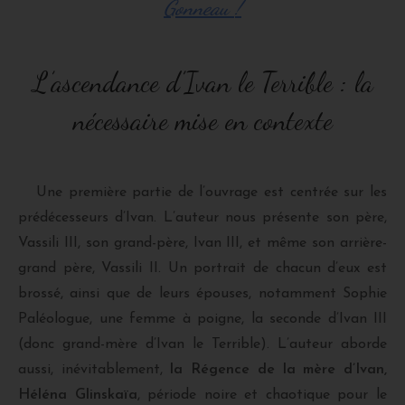
Gonneau
!
L’ascendance d’Ivan le Terrible : la
nécessaire mise en contexte
Une première partie de l’ouvrage est centrée sur les
prédécesseurs d’Ivan. L’auteur nous présente son père,
Vassili III, son grand-père, Ivan III, et même son arrière-
grand père, Vassili II. Un portrait de chacun d’eux est
brossé, ainsi que de leurs épouses, notamment Sophie
Paléologue, une femme à poigne, la seconde d’Ivan III
(donc grand-mère d’Ivan le Terrible). L’auteur aborde
aussi, inévitablement,
la Régence de la mère d’Ivan,
Héléna Glinskaïa
, période noire et chaotique pour le