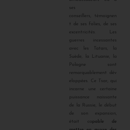
ses
conseillers, témoignen
t de ses folies, de ses
excentricités. Les
guerres incessantes
avec les Tatars, la
Suède, la Lituanie, la
Pologne sont
remarquablement dév
eloppées. Ce Tsar, qui
incarne une certaine
puissance naissante
de la Russie, le début
de son expansion,
était ca
pable de
mettre en œuvre des