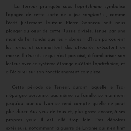
La terreur pratiquée sous
l’
opritchnina
symbolise
l’apogée de cette sorte de « j
eu sanglant
« , comme
l’écrit justement l’auteur. Pierre Gonneau sait nous
plonger au cœur de cette Russie divisée, tenue par une
main de fer tandis que les « sbires » d’Ivan parcourent
les terres et commettent des atrocités, exécutent en
masse. Il réussit, ce qui n’est pas aisé, à familiariser son
lecteur avec ce système étrange qu’était l’
opritchnina
, et
à l’éclairer sur son fonctionnement complexe.
Cette période de Terreur, durant laquelle le Tsar
n’épargne personne, pas même sa famille, se maintient
jusqu’au jour où Ivan se rend compte qu’elle ne peut
plus durer. Aux yeux de tous et, plus grave encore, à ses
propres yeux, il est allé trop loin. Des déboires
extérieurs, notamment la guerre de Livonie qui n’en finit