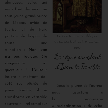
glorieuses, celles qui
nous font découvrir un
tout jeune grand-prince
de Moscou avide de
Justice et de Paix,
Le Tsar Ivan le Terrible par
porteur de l’espoir de
Victor Mikhailovich Vasnetsov,
toute une
1897
« nation ».
Non, Ivan
Le règne sanglant
n’a pas toujours été
sanguinaire et
d’Ivan le Terrible
querelleur !
L’auteur
insiste
: mettant de
côté ses pêchés de
Sous la plume de l’auteur,
jeune homme, il se
nous assistons à
transforme en véritable
la progressive
souverain, réformateur
« radicalisation »
de celui