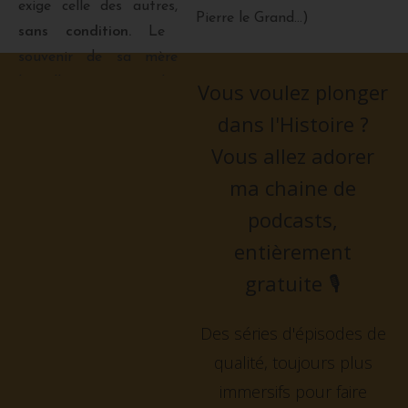
exige celle des autres,
Pierre le Grand…)
sans condition.
Le
souvenir de sa mère
bataillant pour garder
Vous voulez plonger
le pouvoir reste
dans l'Histoire ?
ancré dans son esprit et
Vous allez adorer
le restera toute sa vie.
ma chaine de
Il est intéressant en
effet de le comprendre
podcasts,
afin de mieux
entièrement
s’expliquer que,
dès
gratuite
🎙️
cette époque, Ivan se
montre
Des séries d'épisodes de
particulièrement
qualité, toujours plus
attaché au
respect de
immersifs pour faire
la hiérarchie
et au