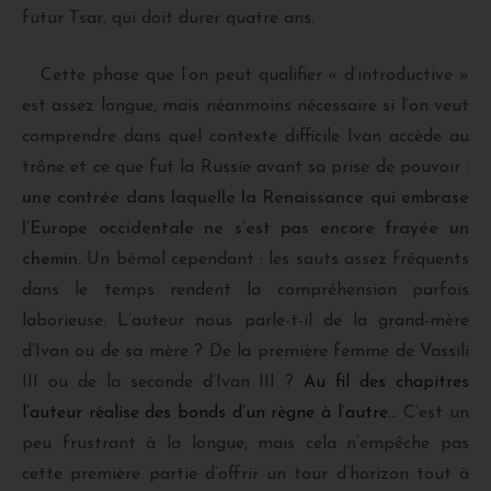
futur Tsar, qui doit durer quatre ans.
Cette phase que l’on peut qualifier « d’introductive »
est assez longue, mais néanmoins nécessaire si l’on veut
comprendre dans quel contexte difficile Ivan accède au
trône et ce que fut la Russie avant sa prise de pouvoir :
une contrée dans laquelle la Renaissance qui embrase
l’Europe occidentale ne s’est pas encore frayée un
chemin.
Un bémol cependant : les sauts assez fréquents
dans le temps rendent la compréhension parfois
laborieuse. L’auteur nous parle-t-il de la grand-mère
d’Ivan ou de sa mère ? De la première femme de Vassili
III ou de la seconde d’Ivan III ?
Au fil des chapitres
l’auteur réalise des bonds d’un règne à l’autre…
C’est un
peu frustrant à la longue, mais cela n’empêche pas
cette première partie d’offrir un tour d’horizon tout à