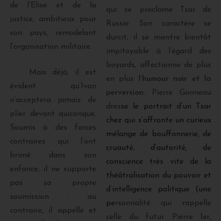
de l’Elise et de la
qui se proclame Tsar de
justice, ambitieux pour
Russie. Son caractère se
son pays, remodelant
durcit, il se montre bientôt
l’organisation militaire.
impitoyable à l’égard des
boyards, affectionne de plus
Mais déjà, il est
en plus
l’humour noir et la
évident qu’Ivan
perversion.
Pierre Gonneau
n’acceptera jamais de
dres
se le portrait d’un Tsar
plier devant quiconque.
chez qui s’affronte un curieux
Soumis à des forces
mélange de bouffonnerie, de
contraires qui l’ont
cruauté, d’autorité, de
brimé dans son
conscience très vite de la
enfance, il ne supporte
théâtralisation du pouvoir et
pas sa propre
d’intelligence politique (une
soumission : au
pe
rsonnalité qui rappelle
contraire, il appelle et
celle du futur Pierre Ier,