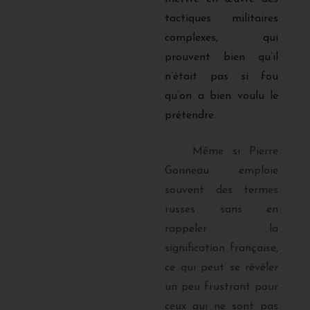
tactiques militaires
complexes, qui
prouvent bien qu’il
n’était pas si fou
qu’on a bien voulu le
prétendre.
Même si Pierre
Gonneau emploie
souvent des termes
russes sans en
rappeler la
signification française,
ce qui peut se révéler
un peu frustrant pour
ceux qui ne sont pas