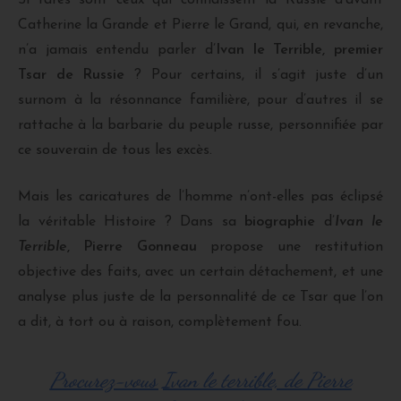
Si rares sont ceux qui connaissent la Russie d’avant
Catherine la Grande et Pierre le Grand, qui, en revanche,
n’a jamais entendu parler d’
Ivan le Terrible,
premier
Tsar de Russie
? Pour certains, il s’agit juste d’un
surnom à la résonnance familière, pour d’autres il se
rattache à la barbarie du peuple russe, personnifiée par
ce souverain de tous les excès.
Mais les caricatures de l’homme n’ont-elles pas éclipsé
la véritable Histoire ? Dans sa
biographie
d’
Ivan le
Terrible
, Pierre Gonneau
propose une restitution
objective des faits, avec un certain détachement, et une
analyse plus juste de la personnalité de ce Tsar que l’on
a dit, à tort ou à raison, complètement fou.
Procurez-vous Ivan le terrible, de Pierre