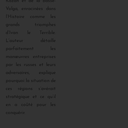
Kazan et de la Basse-
Volga, enracinées dans
l’Histoire comme les
grands triomphes
d’Ivan le Terrible.
L’auteur détaille
parfaitement les
manœuvres entreprises
par les russes et leurs
adversaires, explique
pourquoi la situation de
ces régions s’avérait
stratégique et ce qu’il
en a coûté pour les
conquérir.