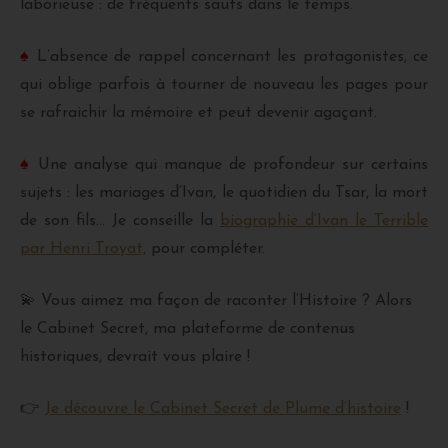
laborieuse : de fréquents sauts dans le temps.
♠
L’absence de rappel concernant les protagonistes, ce
qui oblige parfois à tourner de nouveau les pages pour
se rafraichir la mémoire et peut devenir agaçant.
♠
Une analyse qui manque de profondeur sur certains
sujets : les mariages d’Ivan, le quotidien du Tsar, la mort
de son fils… Je conseille la
biographie d’Ivan le Terrible
par Henri Troyat,
pour compléter.
💫 Vous aimez ma façon de raconter l’Histoire ? Alors
le Cabinet Secret, ma plateforme de contenus
historiques, devrait vous plaire !
👉
Je découvre le Cabinet Secret de Plume d’histoire
!