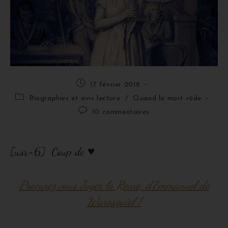
17 février 2018
Biographies et avis lecture
/
Quand la mort rôde
10 commentaires
♥
[usr=6] Coup de
Procurez vous Juger la Reine, d’Emmanuel de
Waresquiel !