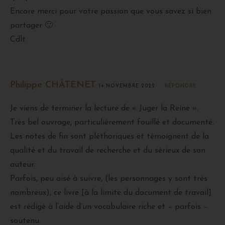
Encore merci pour votre passion que vous savez si bien
partager 🙂
Cdlt.
Philippe CHÂTENET
14 NOVEMBRE 2022
RÉPONDRE
Je viens de terminer la lecture de « Juger la Reine ».
Très bel ouvrage, particulièrement fouillé et documenté.
Les notes de fin sont pléthoriques et témoignent de la
qualité et du travail de recherche et du sérieux de son
auteur.
Parfois, peu aisé à suivre, (les personnages y sont très
nombreux), ce livre [à la limite du document de travail]
est rédigé à l’aide d’un vocabulaire riche et – parfois –
soutenu.