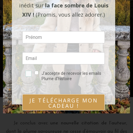
inédit sur
la face sombre de Louis
XIV !
(Promis, vous allez adorer.)
J'accepte de recevoir les emails
Plume d'histoire
JE TÉLÉCHARGE MON
Marie-Antoinette conduite sur le lieu de son exécution, le 16 octobre
CADEAU !
1793, par William Hamilton (1794)
Je conclus avec
une nouvelle citation de l’auteur
,
dont la plume savoureuse ne cesse d’émouvoir au fil des