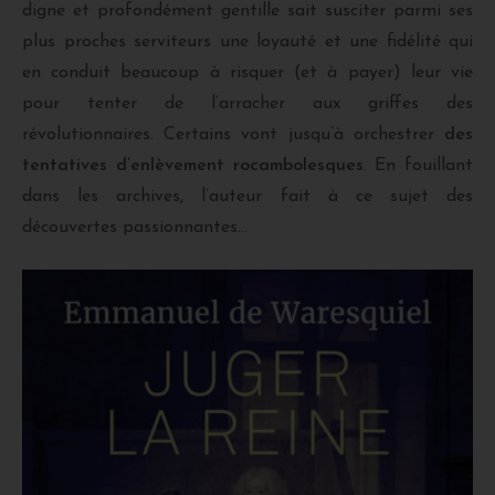
digne et profondément gentille sait susciter parmi ses
plus proches serviteurs une loyauté et une fidélité qui
en conduit beaucoup à risquer (et à payer) leur vie
pour tenter de l’arracher aux griffes des
révolutionnaires. Certains vont jusqu’à orchestrer
des
tentatives d’enlèvement rocambolesques
. En fouillant
dans les archives, l’auteur fait à ce sujet des
découvertes passionnantes…