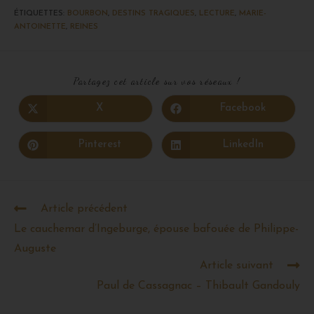
ÉTIQUETTES
:
BOURBON
,
DESTINS TRAGIQUES
,
LECTURE
,
MARIE-
ANTOINETTE
,
REINES
Partagez cet article sur vos réseaux !
X
Facebook
Pinterest
LinkedIn
Article précédent
Le cauchemar d’Ingeburge, épouse bafouée de Philippe-
Auguste
Article suivant
Paul de Cassagnac – Thibault Gandouly