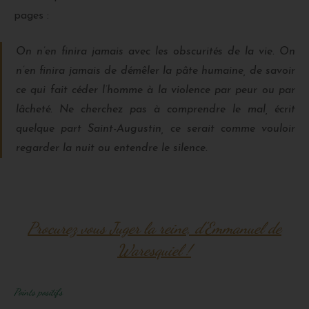
pages :
On n’en finira jamais avec les obscurités de la vie. On
n’en finira jamais de démêler la pâte humaine, de savoir
ce qui fait céder l’homme à la violence par peur ou par
lâcheté. Ne cherchez pas à comprendre le mal, écrit
quelque part Saint-Augustin, ce serait comme vouloir
regarder la nuit ou entendre le silence.
Procurez vous Juger la reine, d’Emmanuel de
Waresquiel !
Points positifs