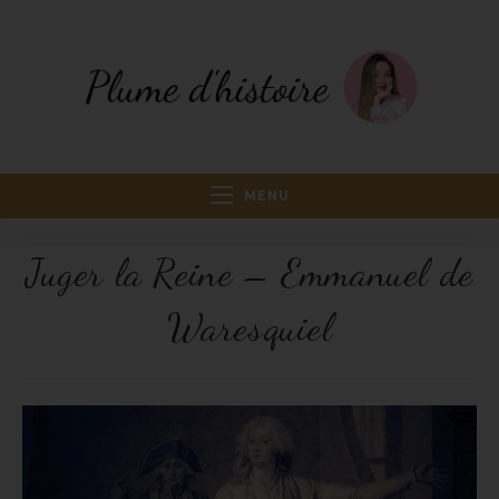
MENU
Juger la Reine – Emmanuel de
Waresquiel