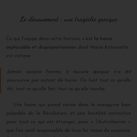
Le dénouement : une tragédie grecque
Ce qui frappe dans cette histoire,
c’est la haine
implacable et disproportionnée
dont Marie-Antoinette
est victime.
Jamais aucune femme, à aucune époque, n’a été
poursuivie par autant de haine. On hait tout ce qu’elle
dit, tout ce qu’elle fait, tout ce qu’elle touche.
Une haine qui prend racine dans la misogynie bien
palpable de la Révolution, et une hostilité instinctive
pour tout ce qui est étranger, pour « l’Autrichienne »
que l’on rend responsable de tous les maux du royaume.