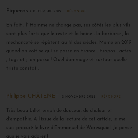
Piqueras
7 DÉCEMBRE 2019
RÉPONDRE
En fait , l’ Homme ne change pas, ses côtés les plus vils
sont plus forts que le reste et la haine , la barbarie , la
méchanceté se répètent au fil des siècles. Meme en 2019
quand on voit se qui se passe en France . Propos , actes
, tags et j’ en passe ! Quel dommage et surtout quelle
triste constat .
Philippe CHÂTENET
12 NOVEMBRE 2022
RÉPONDRE
Très beau billet empli de douceur, de chaleur et
d’empathie. A l’issue de la lecture de cet article, je me
suis procuré le livre d’Emmanuel de Waresquiel. Je pense
que je vais adorer !