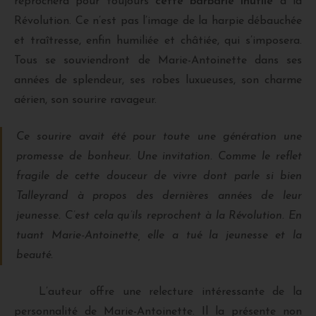
reprochera pour toujours
cette barbarie inutile
à la
Révolution. Ce n’est pas l’image de la harpie débauchée
et traîtresse, enfin humiliée et châtiée, qui s’imposera.
Tous se souviendront de Marie-Antoinette dans ses
années de splendeur, ses robes luxueuses, son charme
aérien, son sourire ravageur.
Ce sourire avait été pour toute une génération une
promesse de bonheur. Une invitation. Comme le reflet
fragile de cette douceur de vivre dont parle si bien
Talleyrand à propos des dernières années de leur
jeunesse. C’est cela qu’ils reprochent à la Révolution. En
tuant Marie-Antoinette, elle a tué la jeunesse et la
beauté.
L’auteur offre une relecture intéressante de la
personnalité de Marie-Antoinette. Il la présente non