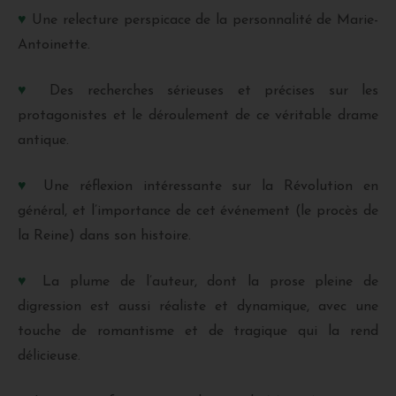
♥
Une relecture perspicace de la personnalité de Marie-
Antoinette.
♥
Des recherches sérieuses et précises sur les
protagonistes et le déroulement de ce véritable drame
antique.
♥
Une réflexion intéressante sur la Révolution en
général, et l’importance de cet événement (le procès de
la Reine) dans son histoire.
♥
La plume de l’auteur, dont la prose pleine de
digression est aussi réaliste et dynamique, avec une
touche de romantisme et de tragique qui la rend
délicieuse.