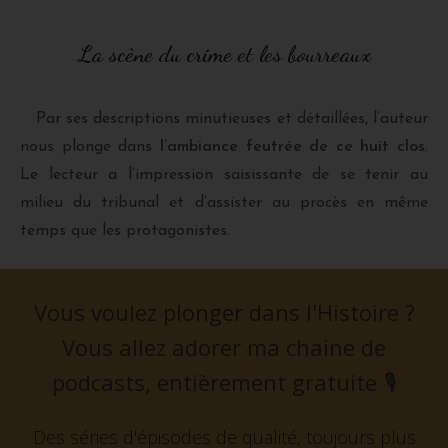
La scène du crime et les bourreaux
Par ses descriptions minutieuses et détaillées, l’auteur
nous plonge dans
l’ambiance feutrée de ce huit clos
.
Le lecteur a l’impression saisissante de se tenir au
milieu du tribunal et d’assister au procès en même
temps que les protagonistes.
Vous voulez plonger dans l'Histoire ?
Vous allez adorer ma chaine de
podcasts, entièrement gratuite
🎙️
Des séries d'épisodes de qualité, toujours plus