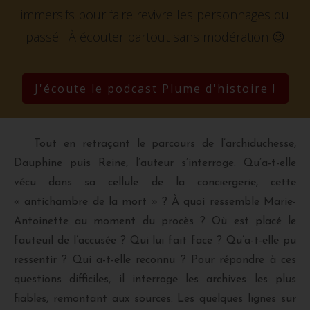
immersifs pour faire revivre les personnages du
passé...
À écouter partout sans modération 😉
J'écoute le podcast Plume d'histoire !
Tout en retraçant le parcours de l’archiduchesse,
Dauphine puis Reine, l’auteur s’interroge. Qu’a-t-elle
vécu dans sa cellule de la conciergerie, cette
« antichambre de la mort » ? À quoi ressemble Marie-
Antoinette au moment du procès ? Où est placé le
fauteuil de l’accusée ? Qui lui fait face ? Qu’a-t-elle pu
ressentir ? Qui a-t-elle reconnu ? Pour répondre à ces
questions difficiles, il interroge les archives les plus
fiables, remontant aux sources. Les quelques lignes sur