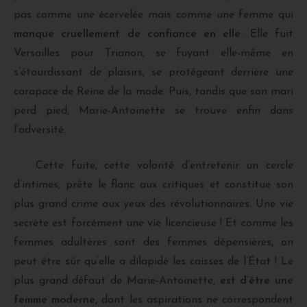
pas comme une écervelée mais comme une femme qui
manque cruellement de confiance en elle
. Elle fuit
Versailles pour Trianon, se fuyant elle-même en
s’étourdissant de plaisirs, se protégeant derrière une
carapace de Reine de la mode. Puis, tandis que son mari
perd pied, Marie-Antoinette se trouve enfin dans
l’adversité.
Cette fuite, cette volonté d’entretenir un cercle
d’intimes, prête le flanc aux critiques et constitue son
plus grand crime aux yeux des révolutionnaires. Une vie
secrète est forcément une vie licencieuse ! Et comme les
femmes adultères sont des femmes dépensières, on
peut être sûr qu’elle a dilapidé les caisses de l’État ! Le
plus grand défaut de Marie-Antoinette,
est d’être une
femme moderne
, dont les aspirations ne correspondent