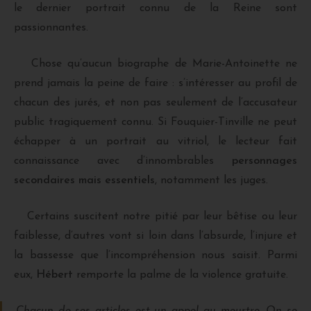
le dernier portrait connu de la Reine sont
passionnantes.
Chose qu’aucun biographe de Marie-Antoinette ne
prend jamais la peine de faire : s’intéresser au profil de
chacun des jurés, et non pas seulement de l’accusateur
public tragiquement connu. Si Fouquier-Tinville ne peut
échapper à un portrait au vitriol, le lecteur fait
connaissance avec d’innombrables
personnages
secondaires mais essentiels
, notamment les juges.
Certains suscitent notre pitié par leur bêtise ou leur
faiblesse, d’autres vont si loin dans l’absurde, l’injure et
la bassesse que l’incompréhension nous saisit. Parmi
eux,
Hébert
remporte la palme de la violence gratuite.
Chacun de ses articles est un appel au meurtre. On se