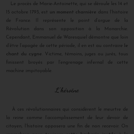
Le procès de Marie-Antoinette, qui se déroule les 14 et
15 octobre 1793, est
un moment charnière
dans l’histoire
de France. Il représente le point d’orgue de la
Révolution dans son opposition à la Monarchie.
Cependant, Emmanuel de Waresquiel démontre que loin
d’être l’apogée de cette période, il en est au contraire
le
chant du cygne
. Victime, témoins, juges ou jurés, tous
finissent broyés par l’engrenage infernal de cette
machine impitoyable.
L’héroïne
À ces révolutionnaires qui considèrent le meurtre de
la reine comme l’accomplissement de leur devoir de
citoyen, l’histoire opposera une fin de non recevoir. On