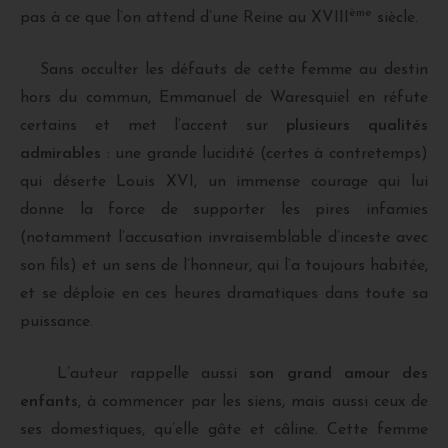
ème
pas à ce que l’on attend d’une Reine au XVIII
siècle.
Sans occulter les défauts de cette femme au destin
hors du commun, Emmanuel de Waresquiel en réfute
certains et met l’accent sur
plusieurs qualités
admirables
: une grande lucidité (certes à contretemps)
qui déserte Louis XVI, un immense courage qui lui
donne la force de supporter les pires infamies
(notamment l’accusation invraisemblable d’inceste avec
son fils) et un sens de l’honneur, qui l’a toujours habitée,
et se déploie en ces heures dramatiques dans toute sa
puissance.
L’auteur rappelle aussi
son grand amour des
enfants
, à commencer par les siens, mais aussi ceux de
ses domestiques, qu’elle gâte et câline. Cette femme