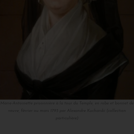
Marie-Antoinette prisonnière à la tour du Temple, en robe et bonnet de
veuve, février ou mars 1793 par Alexandre Kucharski (collection
particulière)