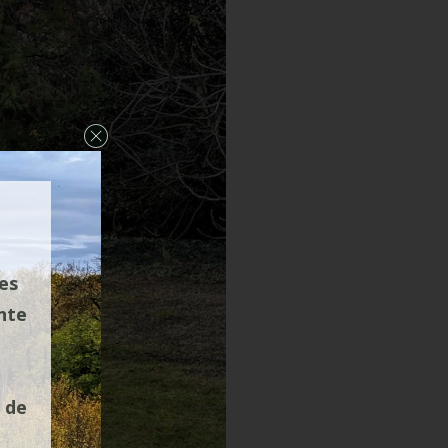
les
nte
 de