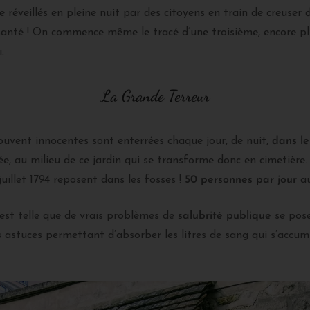
e réveillés en pleine nuit par des citoyens en train de creuser
anté ! On commence même le tracé d’une troisième, encore plu
.
La Grande Terreur
ouvent innocentes sont enterrées chaque jour, de nuit,
dans le
 au milieu de ce jardin qui se transforme donc en cimetière. 
juillet 1794 reposent dans les fosses !
50 personnes par jour
au
est telle que de vrais problèmes de
salubrité publique
se pose
s astuces permettant d’absorber les litres de sang qui s’accumu