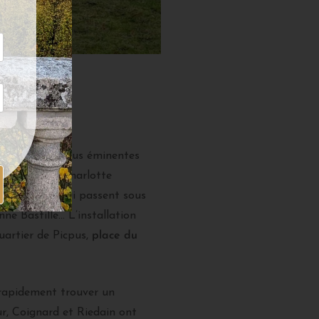
 Chanoinesses.
les têtes des plus éminentes
té ou encore Charlotte
de cadavres
qui passent sous
nne Bastille… L’installation
quartier de Picpus,
place du
 rapidement trouver un
ur, Coignard et Riedain ont