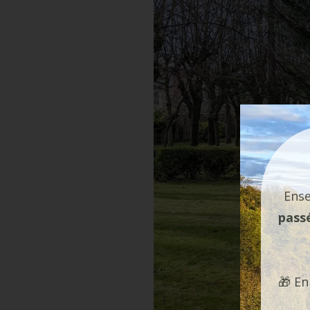
Ens
pass
🎁 En