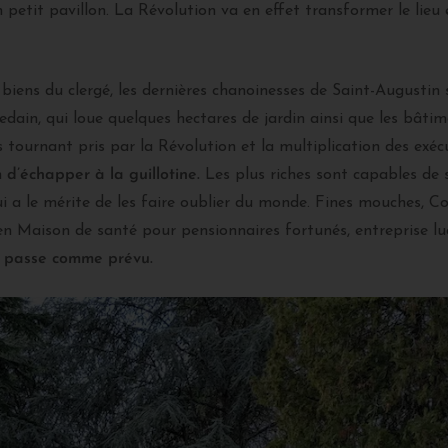
petit pavillon. La Révolution va en effet transformer le lieu 
 biens du clergé, les dernières chanoinesses de Saint-Augustin 
iedain, qui loue quelques hectares de jardin ainsi que les bât
 tournant pris par la Révolution et la multiplication des exé
n
d’échapper à la guillotine.
Les plus riches sont capables de s
i a le mérite de les faire oublier du monde. Fines mouches, C
 en Maison de santé pour pensionnaires fortunés, entreprise lu
e passe comme prévu.