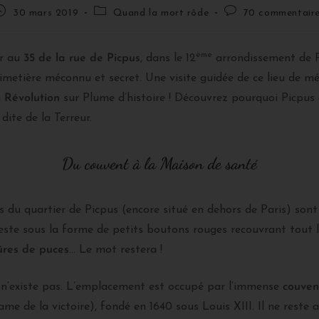
30 mars 2019
Quand la mort rôde
70 commentair
ème
ur au
35 de la rue de Picpus
, dans le 12
arrondissement de Pa
cimetière méconnu et secret. Une visite guidée de ce lieu de m
a
Révolution
sur Plume d’histoire ! Découvrez pourquoi Picpus es
dite de la Terreur.
Du couvent à la Maison de santé
ts du quartier de Picpus (encore situé en dehors de Paris) so
este sous la forme de petits boutons rouges recouvrant tout 
ûres de puces
… Le mot restera !
e n’existe pas. L’emplacement est occupé par l’immense
couven
e de la victoire), fondé en 1640 sous Louis XIII. Il ne reste a