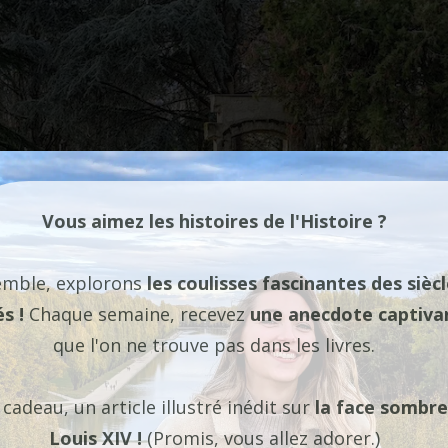
Vous aimez les histoires de l'Histoire ?
emble, explorons
les coulisses fascinantes des sièc
és !
Chaque semaine, recevez
une anecdote captiva
que l'on ne trouve pas dans les livres.
 cadeau, un article illustré inédit sur
la face sombre
Louis XIV !
(Promis, vous allez adorer.)