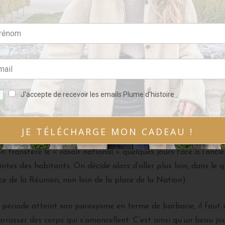
 l’immense jardin de Picpus, qui faisait partie du domaine des
Le « rasoir national » déménage
J'accepte de recevoir les emails Plume d'histoire
tuelle place de la Concorde), la guillotine a déjà fait tomber 
t sa sœur Madame Élisabeth, Marie-Antoinette, Philippe-Égali
JE TÉLÉCHARGE MON CADEAU !
e supportent plus le défilé incessant des
charrettes remplies 
 on transfère le « rasoir national » quelques jours face à l’ancie
ntes des habitants. On décide alors d’aller plus loin, dans le 
ce de la Réunion, non loin de la place de la Nation).
 période atteint son paroxysme en terme de barbarie, il faut
rrasser des corps qui s’amoncellent. C’est ainsi qu’un beau jo