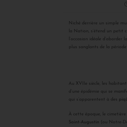
Niché derrière un simple m
la Nation, s’étend un petit 
l’occasion idéale d’aborder l
plus sanglants de la période 
Au XVIIe siècle, les habitan
d’une épidémie qui se manif
qui s’apparentent à des
piq
À cette époque, le cimetièr
Saint-Augustin
(ou Notre-Dam