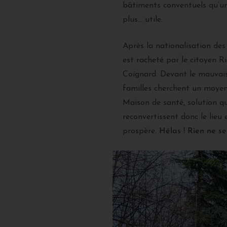
bâtiments conventuels qu’un 
plus… utile.
Après la nationalisation des
est racheté par le citoyen R
Coignard. Devant le mauvais
familles cherchent un moye
Maison de santé, solution qu
reconvertissent donc le lieu
prospère.
Hélas ! Rien ne s