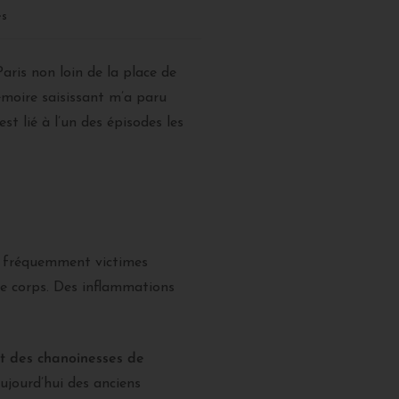
es
ris non loin de la place de
émoire saisissant m’a paru
t lié à l’un des épisodes les
nt fréquemment victimes
le corps. Des inflammations
t des chanoinesses de
ujourd’hui des anciens