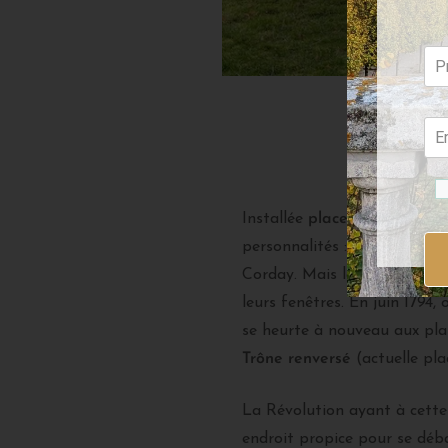
Une partie de
Installée
place Louis XV
(ac
personnalités : Louis XVI e
Corday. Mais les riverains n
leurs fenêtres. En juin 1794,
se heurte à nouveau aux plai
Trône renversé
(actuelle pla
La Révolution ayant à cette
endroit propice pour se déba