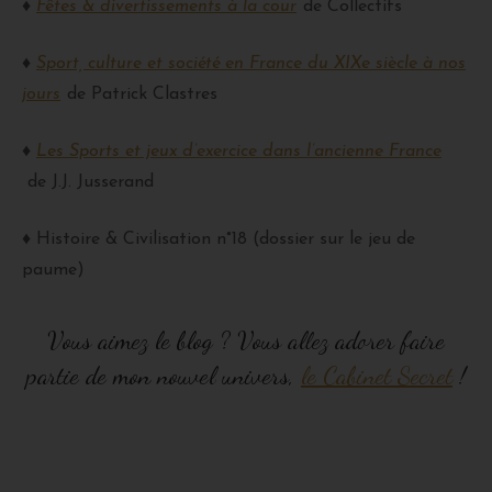
♦
Fêtes & divertissements à la cour
de Collectifs
♦
Sport, culture et société en France du XIXe siècle à nos
jours
de Patrick Clastres
♦
Les Sports et jeux d’exercice dans l’ancienne France
de J.J. Jusserand
♦ Histoire & Civilisation n°18 (dossier sur le jeu de
paume)
Vous aimez le blog ? Vous allez adorer faire
partie de mon nouvel univers,
le Cabinet Secret
!