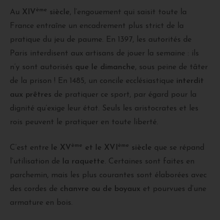
ème
Au
XIV
siècle
, l’engouement qui saisit toute la
France entraîne un encadrement plus strict de la
pratique du jeu de paume. En 1397, les autorités de
Paris interdisent aux artisans de jouer la semaine : ils
n’y sont autorisés
que le dimanche
, sous peine de tâter
de la prison ! En 1485, un concile ecclésiastique
interdit
aux prêtres
de pratiquer ce sport, par égard pour la
dignité qu’exige leur état. Seuls les aristocrates et les
rois peuvent le pratiquer en toute liberté.
ème
ème
C’est entre
le XV
et le XVI
siècle
que se répand
l’utilisation de
la raquette
. Certaines sont faites en
parchemin, mais les plus courantes sont élaborées avec
des cordes de
chanvre ou de boyaux
et pourvues d’une
armature en bois.