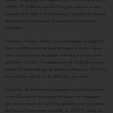
d’Henri IV, il affirme que les Français naissent «
une
raquette à la main
» et déclare qu’il y a plus de joueurs
de paume en France que d’ivrognes en Angleterre…
C’est dire !
Francesco Gregory d’Ierni, qui accompagne le légat du
pape en 1596, constate qu’il se trouve à Paris «
deux
cent cinquante jeux de paume très beaux et très bien
installés
». En 1657, l’ambassadeur de Hollande compte
encore
114 salles de jeu de paume à Paris
, en 1780, il n’y
en aura plus que 10, et en 1839, plus que deux !
Les balles de
fabrication française
sont célèbres dans
toute l’Europe et les princes étrangers ne manquent
pas une occasion de s’en faire apporter par leurs amis
ème
de France. Il est même conseillé, au XVII
siècle, de