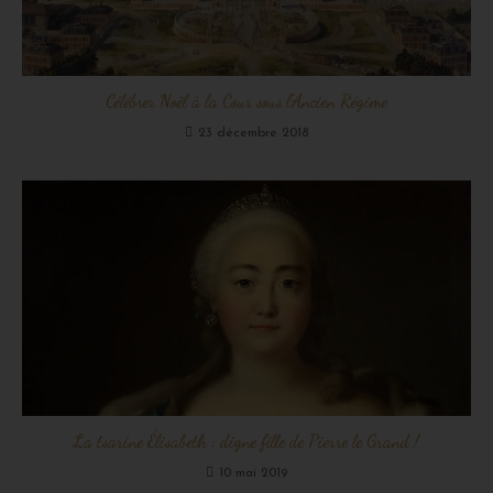
Célébrer Noël à la Cour sous l’Ancien Régime
23 décembre 2018
La tsarine Élisabeth : digne fille de Pierre le Grand !
10 mai 2019