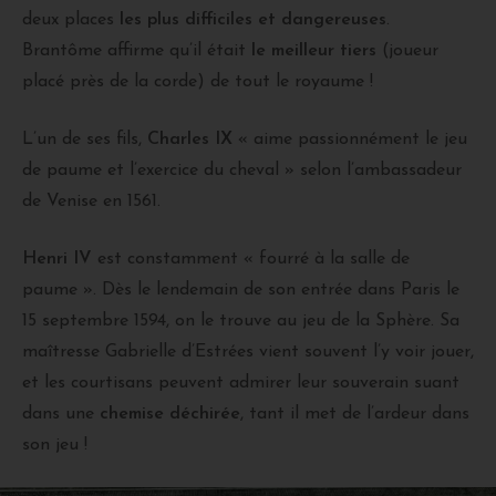
deux places
les plus difficiles et dangereuses
.
Brantôme affirme qu’il était
le meilleur tiers
(joueur
placé près de la corde) de tout le royaume !
L’un de ses fils,
Charles IX
« aime passionnément le jeu
de paume et l’exercice du cheval » selon l’ambassadeur
de Venise en 1561.
Henri IV
est constamment « fourré à la salle de
paume ». Dès le lendemain de son entrée dans Paris le
15 septembre 1594, on le trouve au jeu de la Sphère. Sa
maîtresse Gabrielle d’Estrées vient souvent l’y voir jouer,
et les courtisans peuvent admirer leur souverain suant
dans une
chemise déchirée
, tant il met de l’ardeur dans
son jeu !