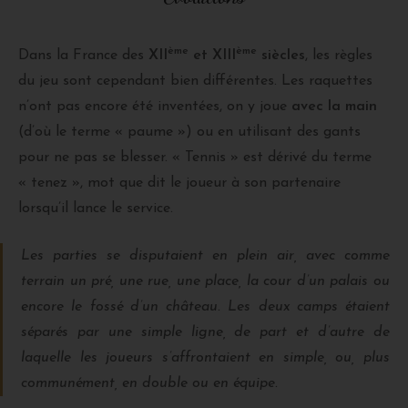
ème
ème
Dans la France des
XII
et XIII
siècles
, les règles
du jeu sont cependant bien différentes. Les raquettes
n’ont pas encore été inventées, on y joue
avec la main
(d’où le terme « paume ») ou en utilisant des gants
pour ne pas se blesser. « Tennis » est dérivé du terme
« tenez », mot que dit le joueur à son partenaire
lorsqu’il lance le service.
Les parties se disputaient en plein air, avec comme
terrain un pré, une rue, une place, la cour d’un palais ou
encore le fossé d’un château. Les deux camps étaient
séparés par une simple ligne, de part et d’autre de
laquelle les joueurs s’affrontaient en simple, ou, plus
communément, en double ou en équipe.