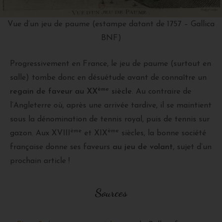
Vue d’un jeu de paume (estampe datant de 1757 – Gallica
BNF)
Progressivement en France, le jeu de paume (surtout en
salle) tombe donc en désuétude avant de connaître un
ème
regain de faveur au XX
siècle
. Au contraire de
l’Angleterre où, après une arrivée tardive, il se maintient
sous la dénomination de tennis royal, puis de tennis sur
ème
ème
gazon. Aux XVIII
et XIX
siècles, la bonne société
française donne ses faveurs
au jeu de volant
, sujet d’un
prochain article !
Sources