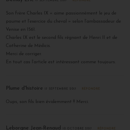
17 SEPTEMBRE 2017
RÉPONDRE
Son frère Charles IX « aime passionnément le jeu de
paume et l’exercice du cheval » selon l’ambassadeur de
Venise en 1561.
Charles IX est le second fils régnant de Henri II et de
Catherine de Médicis.
Merci de corriger.
En tout cas l’article est intéressant comme toujours.
Plume d'histoire
17 SEPTEMBRE 2017
RÉPONDRE
Oups, son fils bien évidemment !! Merci.
Leborgne Jean-Renaud
10 OCTOBRE 2017
RÉPONDRE