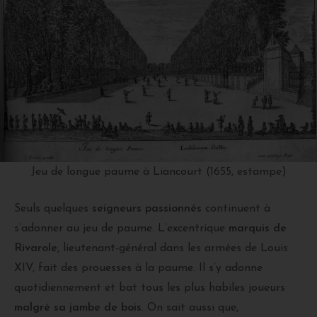
Jeu de longue paume à Liancourt (1655, estampe)
Seuls quelques
seigneurs passionnés
continuent à
s’adonner au jeu de paume. L’excentrique
marquis de
Rivarole
, lieutenant-général dans les armées de Louis
XIV, fait des prouesses à la paume. Il s’y adonne
quotidiennement et bat tous les plus habiles joueurs
malgré sa jambe de bois
. On sait aussi que,