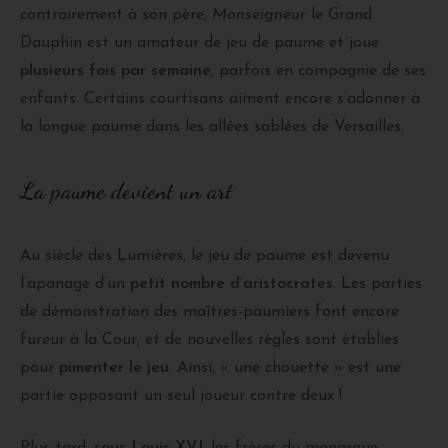
contrairement à son père,
Monseigneur
le Grand
Dauphin est un amateur de jeu de paume et joue
plusieurs fois par semaine
, parfois en compagnie de ses
enfants. Certains courtisans aiment encore s’adonner à
la longue paume dans les allées sablées de Versailles.
La paume devient un art
Au siècle des Lumières, le jeu de paume est devenu
l’apanage d’un
petit nombre d’aristocrates
. Les parties
de démonstration des maîtres-paumiers font encore
fureur à la Cour, et de nouvelles règles sont établies
pour
pimenter le jeu
. Ainsi, « une chouette » est une
partie opposant un seul joueur contre deux !
Plus tard,
sous Louis XVI
, les frères du monarque,