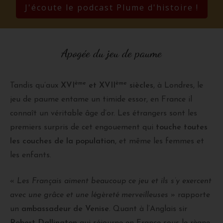
J'écoute le podcast Plume d'histoire !
Apogée du jeu de paume
ème
ème
Tandis qu’aux
XVI
et XVII
siècles
, à Londres, le
jeu de paume entame un timide essor, en France il
connaît un véritable âge d’or. Les étrangers sont les
premiers surpris de cet engouement qui
touche toutes
les couches de la population
, et même les femmes et
les enfants.
«
Les Français aiment beaucoup ce jeu et ils s’y exercent
avec une grâce et une légèreté merveilleuses
» rapporte
un
ambassadeur de Venise
. Quant à l’Anglais sir
Robert Dallington
qui séjourne en France sous le règne