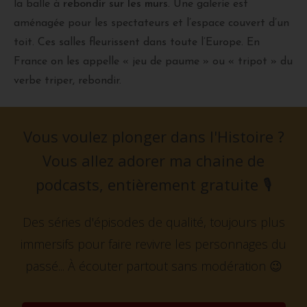
la balle à
rebondir sur les murs
. Une galerie est
aménagée pour les spectateurs et l’espace couvert d’un
toit. Ces salles fleurissent dans toute l’Europe. En
France on les appelle « jeu de paume » ou « tripot » du
verbe triper, rebondir.
Vous voulez plonger dans l'Histoire ?
Vous allez adorer ma chaine de
podcasts, entièrement gratuite
🎙️
Des séries d'épisodes de qualité, toujours plus
immersifs pour faire revivre les personnages du
passé...
À écouter partout sans modération 😉