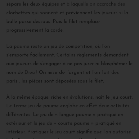
sépare les deux équipes et à laquelle on accroche des
clochettes
qui sonnent et préviennent les joueurs si la
balle passe dessous. Puis le filet remplace
progressivement la corde.
La paume reste un jeu de
compétition
, où l’on
s’emporte facilement. Certains règlements demandent
aux joueurs de s’engager à ne pas jurer ni blasphémer le
nom de Dieu !
On mise de l’argent
et l’on fait des
paris : les pièces sont déposées sous le filet.
À la même époque, riche en évolutions, naît
le jeu court
.
Le terme jeu de paume englobe en effet deux activités
différentes. Le jeu de « longue paume » pratiqué en
extérieur et le jeu de « courte paume » pratiqué en
intérieur. Pratiquer le jeu court signifie que l’on autorise