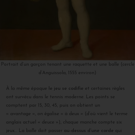
Portrait d’un garçon tenant une raquette et une balle (cercle
d’Anguissola, 1555 environ)
À la même époque
le jeu se codifie
et certaines règles
ont survécu dans le tennis moderne. Les points se
comptent par 15, 30, 45, puis on obtient un
« avantage », on égalise « à deux » (d’où vient le terme
anglais actuel « deuce »), chaque manche compte six
jeux… La balle doit passer
au-dessus d’une corde
qui