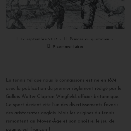
17 septembre 2017
Princes au quotidien
9 commentaires
Le tennis tel que nous le connaissons
est né en 1874
avec la publication du premier règlement rédigé par le
Gallois Walter Clopton Wingfield, officier britannique.
Ce sport devient vite l’un des divertissements favoris
des aristocrates anglais. Mais les origines du tennis
remontent
au Moyen-Âge
et son ancêtre,
le jeu de
paume
, est français !