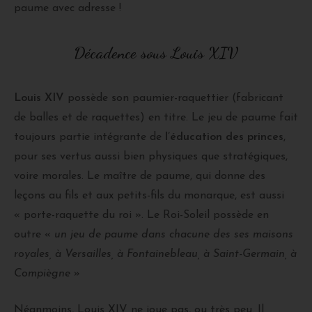
paume avec adresse !
Décadence sous Louis XIV
Louis XIV
possède son paumier-raquettier (fabricant
de balles et de raquettes) en titre. Le jeu de paume fait
toujours partie intégrante de
l’éducation des princes
,
pour ses vertus aussi bien physiques que stratégiques,
voire morales. Le maître de paume, qui donne des
leçons au fils et aux petits-fils du monarque, est aussi
« porte-raquette du roi ». Le Roi-Soleil possède en
outre «
un jeu de paume dans chacune des ses maisons
royales, à Versailles, à Fontainebleau, à Saint-Germain, à
Compiègne
»
Néanmoins, Louis XIV ne joue pas, ou très peu. Il